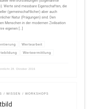
iduelle Wertvorstellungen (sogenannte
). Werte sind messbare Eigenschaften, die
reller (gemeinschaftlicher) aber auch
nlicher Natur (Prägungen) sind. Den
en Menschen in der modernen Zivilisation
ihre eigenen […]
entierung
Wertearbeit
tebildung
Werteermittlung
entlicht
28. Oktober 2016
S
WISSEN
WORKSHOPS
tbild