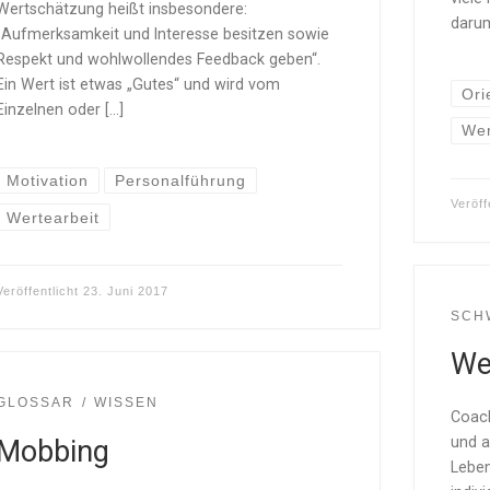
Wertschätzung heißt insbesondere:
darum
„Aufmerksamkeit und Interesse besitzen sowie
Respekt und wohlwollendes Feedback geben“.
Ein Wert ist etwas „Gutes“ und wird vom
Ori
Einzelnen oder […]
Wer
Motivation
Personalführung
Veröff
Wertearbeit
Veröffentlicht
23. Juni 2017
SCH
We
GLOSSAR
WISSEN
Coach
und a
Mobbing
Leben