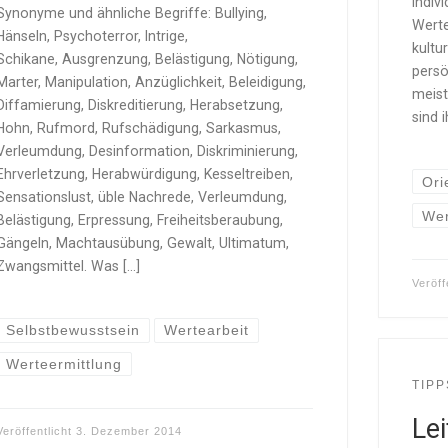
indiv
Synonyme und ähnliche Begriffe: Bullying,
Werte
Hänseln, Psychoterror, Intrige,
kultu
Schikane, Ausgrenzung, Belästigung, Nötigung,
persö
Marter, Manipulation, Anzüglichkeit, Beleidigung,
meist
Diffamierung, Diskreditierung, Herabsetzung,
sind 
Hohn, Rufmord, Rufschädigung, Sarkasmus,
Verleumdung, Desinformation, Diskriminierung,
Ehrverletzung, Herabwürdigung, Kesseltreiben,
Ori
Sensationslust, üble Nachrede, Verleumdung,
Wer
Belästigung, Erpressung, Freiheitsberaubung,
Gängeln, Machtausübung, Gewalt, Ultimatum,
Zwangsmittel. Was […]
Veröff
Selbstbewusstsein
Wertearbeit
Werteermittlung
TIPP
Lei
Veröffentlicht
3. Dezember 2014