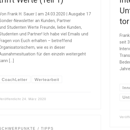
trifft Werte (Teil 1)
Int
Un
Von Frank H. Sauer | am 24.03.2020 | Ausgabe 17
tor
Sonder-Newsletter an Kunden, Partner
und Studenten Werte Freunde, liebe Kunden,
Studenten und Partner! Ich habe viel Emails und
Frank
Fragen von Euch erhalten – betreffend
seit 
Organisatorischem, wie es in dieser
Inter
Ausnahmesituation für den einzeln weitergeht
Trans
kann […]
Bedeu
Jahre
CoachLetter
Wertearbeit
Inn
Unt
Veröffentlicht
24. März 2020
Veröff
SCHWERPUNKTE
TIPPS