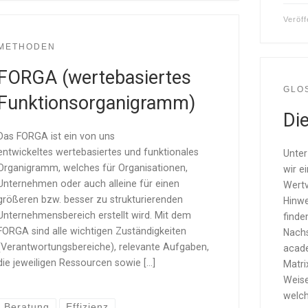
Veröff
METHODEN
FORGA (wertebasiertes
GLO
Funktionsorganigramm)
Di
Das FORGA ist ein von uns
entwickeltes wertebasiertes und funktionales
Unter
Organigramm, welches für Organisationen,
wir e
Unternehmen oder auch alleine für einen
Wertv
größeren bzw. besser zu strukturierenden
Hinwe
Unternehmensbereich erstellt wird. Mit dem
finde
FORGA sind alle wichtigen Zuständigkeiten
Nachs
(Verantwortungsbereiche), relevante Aufgaben,
acad
die jeweiligen Ressourcen sowie […]
Matri
Weise
welch
Beratung
Effizienz