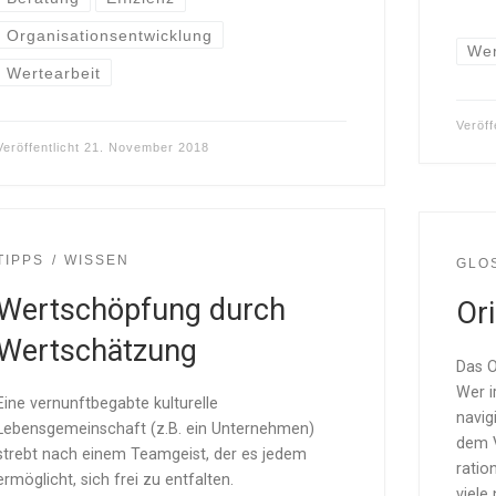
Organisationsentwicklung
Wer
Wertearbeit
Veröff
Veröffentlicht
21. November 2018
TIPPS
WISSEN
GLO
Wertschöpfung durch
Or
Wertschätzung
Das O
Wer i
Eine vernunftbegabte kulturelle
navig
Lebensgemeinschaft (z.B. ein Unternehmen)
dem 
strebt nach einem Teamgeist, der es jedem
ratio
ermöglicht, sich frei zu entfalten.
viele