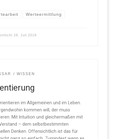
tearbeit
Werteermittlung
entlicht
28. Juli 2018
SSAR
WISSEN
ientierung
rientieren im Allgemeinen und im Leben.
rgendwohin kommen will, der muss
ieren. Mit Intuition und gleichermaßen mit
Verstand – dem selbstbestimmten
nellen Denken. Offensichtlich ist das für
 nicht ganz so einfach. Zumindest wenn es