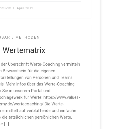
entlicht
1. April 2019
SSAR
METHODEN
e Wertematrix
 der Überschrift Werte-Coaching vermitteln
in Bewusstsein für die eigenen
orstellungen von Personen und Teams.
is: Mehr Infos über das Werte-Coaching
n Sie in unserem Portal und
chlagewerk für Werte: https://www.values-
emy.de/wertecoaching/ Die Werte-
x ermittelt auf verblüffende und einfache
 die tatsächlichen persönlichen Werte,
e […]