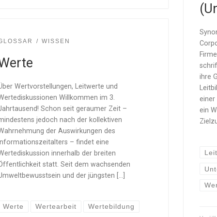
(U
Synon
GLOSSAR
WISSEN
Corpo
Firmen
Werte
schri
ihre 
Über Wertvorstellungen, Leitwerte und
Leitbi
Wertediskussionen Willkommen im 3.
einer
Jahrtausend! Schon seit geraumer Zeit –
ein W
mindestens jedoch nach der kollektiven
Zielz
Wahrnehmung der Auswirkungen des
Informationszeitalters – findet eine
Lei
Wertediskussion innerhalb der breiten
Öffentlichkeit statt. Seit dem wachsenden
Unt
Umweltbewusstsein und der jüngsten […]
Wer
Werte
Wertearbeit
Wertebildung