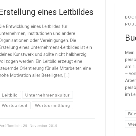
Erstellung eines Leitbildes
BÜC
PUB
Die Entwicklung eines Leitbildes für
Unternehmen, Institutionen und andere
Bu
Organisationen oder Vereinigungen. Die
Erstellung eines Unternehmens-Leitbildes ist ein
Mein 
kleines Kunstwerk und sollte nicht halbherzig
persö
vollzogen werden. Ein Leitbild erzeugt eine
am 1.
steuernde Orientierung für alle Mitarbeiter, eine
– von
hohe Motivation aller Beteiligten, […]
Arbei
persö
im Le
Leitbild
Unternehmenskultur
Wertearbeit
Werteermittlung
Büc
Wer
Veröffentlicht
29. November 2019