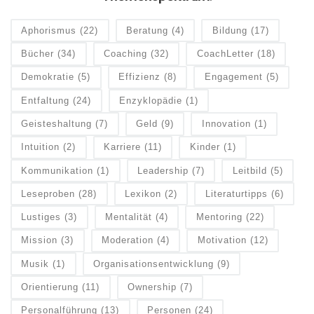
Aphorismus
(22)
Beratung
(4)
Bildung
(17)
Bücher
(34)
Coaching
(32)
CoachLetter
(18)
Demokratie
(5)
Effizienz
(8)
Engagement
(5)
Entfaltung
(24)
Enzyklopädie
(1)
Geisteshaltung
(7)
Geld
(9)
Innovation
(1)
Intuition
(2)
Karriere
(11)
Kinder
(1)
Kommunikation
(1)
Leadership
(7)
Leitbild
(5)
Leseproben
(28)
Lexikon
(2)
Literaturtipps
(6)
Lustiges
(3)
Mentalität
(4)
Mentoring
(22)
Mission
(3)
Moderation
(4)
Motivation
(12)
Musik
(1)
Organisationsentwicklung
(9)
Orientierung
(11)
Ownership
(7)
Personalführung
(13)
Personen
(24)