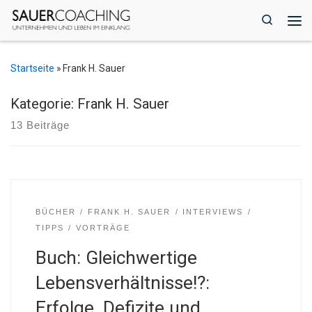
Zum Inhalt springen
Search
Me
Startseite
»
Frank H. Sauer
Kategorie: Frank H. Sauer
13 Beiträge
BÜCHER
FRANK H. SAUER
INTERVIEWS
TIPPS
VORTRÄGE
Buch: Gleichwertige
Lebensverhältnisse!?:
Erfolge, Defizite und