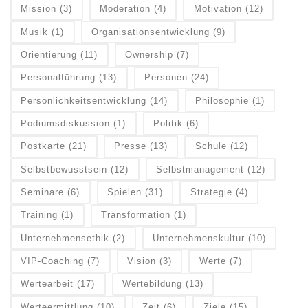
Mission
(3)
Moderation
(4)
Motivation
(12)
Musik
(1)
Organisationsentwicklung
(9)
Orientierung
(11)
Ownership
(7)
Personalführung
(13)
Personen
(24)
Persönlichkeitsentwicklung
(14)
Philosophie
(1)
Podiumsdiskussion
(1)
Politik
(6)
Postkarte
(21)
Presse
(13)
Schule
(12)
Selbstbewusstsein
(12)
Selbstmanagement
(12)
Seminare
(6)
Spielen
(31)
Strategie
(4)
Training
(1)
Transformation
(1)
Unternehmensethik
(2)
Unternehmenskultur
(10)
VIP-Coaching
(7)
Vision
(3)
Werte
(7)
Wertearbeit
(17)
Wertebildung
(13)
Werteermittlung
(10)
Zeit
(6)
Ziele
(15)