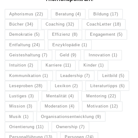
Aphorismus
(22)
Beratung
(4)
Bildung
(17)
Bücher
(34)
Coaching
(32)
CoachLetter
(18)
Demokratie
(5)
Effizienz
(8)
Engagement
(5)
Entfaltung
(24)
Enzyklopädie
(1)
Geisteshaltung
(7)
Geld
(9)
Innovation
(1)
Intuition
(2)
Karriere
(11)
Kinder
(1)
Kommunikation
(1)
Leadership
(7)
Leitbild
(5)
Leseproben
(28)
Lexikon
(2)
Literaturtipps
(6)
Lustiges
(3)
Mentalität
(4)
Mentoring
(22)
Mission
(3)
Moderation
(4)
Motivation
(12)
Musik
(1)
Organisationsentwicklung
(9)
Orientierung
(11)
Ownership
(7)
Personalführung
(13)
Personen
(24)