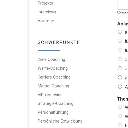
Projekte
Interviews
Vorna
Vorträge
Anla
a
f
SCHWERPUNKTE
f
Ziele Coaching
a
Werte-Coaching
a
Karriere Coaching
a
Mental-Coaching
A
VIP-Coaching
The
Strategie-Coaching
W
Personalführung
W
Persönliche Entwicklung
E