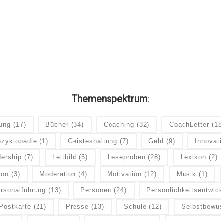
Themenspektrum
:
dung
(17)
Bücher
(34)
Coaching
(32)
CoachLetter
(1
zyklopädie
(1)
Geisteshaltung
(7)
Geld
(9)
Innovat
ership
(7)
Leitbild
(5)
Leseproben
(28)
Lexikon
(2)
ion
(3)
Moderation
(4)
Motivation
(12)
Musik
(1)
rsonalführung
(13)
Personen
(24)
Persönlichkeitsentwic
Postkarte
(21)
Presse
(13)
Schule
(12)
Selbstbewu