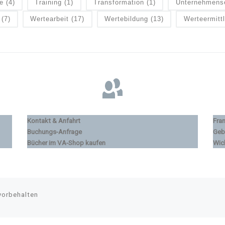
e
(4)
Training
(1)
Transformation
(1)
Unternehmens
(7)
Wertearbeit
(17)
Wertebildung
(13)
Werteermitt
Kontakt & Anfahrt
Fra
Buchungs-Anfrage
Geb
Bücher im VA-Shop kaufen
Wic
vorbehalten