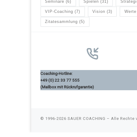
Seminare
(6)
Spielen
(31)
Strategi
VIP-Coaching
(7)
Vision
(3)
Werte
Zitatesammlung
(5)
Coaching-Hotline:
+49 (0) 22 33 77 555
(Mailbox mit Rückrufgarantie)
© 1996-2026
SAUER COACHING
–
Alle Rechte 
Consent Management Platform von Real Cookie Banner