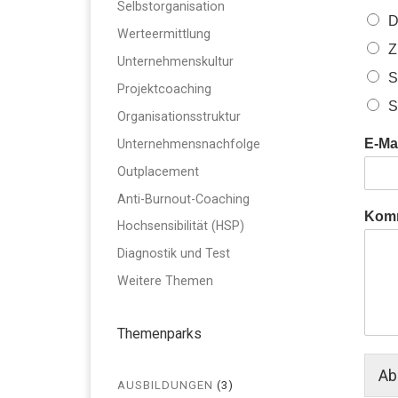
Selbstorganisation
D
Werteermittlung
Z
Unternehmenskultur
S
Projektcoaching
S
Organisationsstruktur
E-Ma
Unternehmensnachfolge
Outplacement
Anti-Burnout-Coaching
Komm
Hochsensibilität (HSP)
Diagnostik und Test
Weitere Themen
Themenparks
Ab
AUSBILDUNGEN
(3)