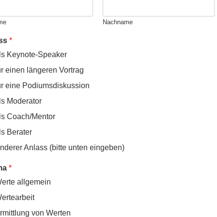
me
Nachname
ss
*
ls Keynote-Speaker
ür einen längeren Vortrag
ür eine Podiumsdiskussion
ls Moderator
ls Coach/Mentor
ls Berater
nderer Anlass (bitte unten eingeben)
ma
*
erte allgemein
ertearbeit
rmittlung von Werten