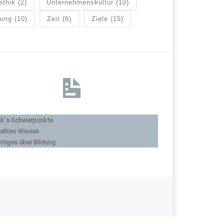
ethik
(2)
Unternehmenskultur
(10)
lung
(10)
Zeit
(6)
Ziele
(15)
nk´s Schwerpunkte
alltes Wissen
htiges über Bildung