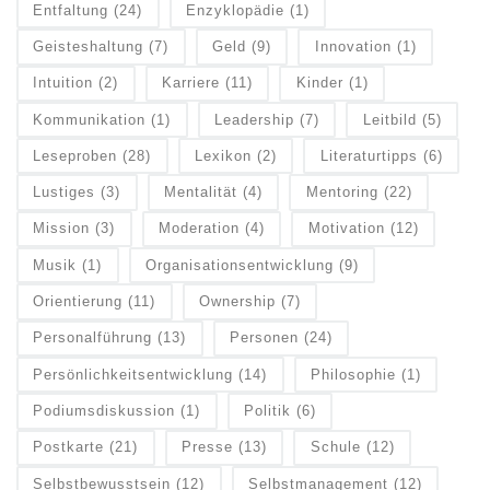
Entfaltung
(24)
Enzyklopädie
(1)
Geisteshaltung
(7)
Geld
(9)
Innovation
(1)
Intuition
(2)
Karriere
(11)
Kinder
(1)
Kommunikation
(1)
Leadership
(7)
Leitbild
(5)
Leseproben
(28)
Lexikon
(2)
Literaturtipps
(6)
Lustiges
(3)
Mentalität
(4)
Mentoring
(22)
Mission
(3)
Moderation
(4)
Motivation
(12)
Musik
(1)
Organisationsentwicklung
(9)
Orientierung
(11)
Ownership
(7)
Personalführung
(13)
Personen
(24)
Persönlichkeitsentwicklung
(14)
Philosophie
(1)
Podiumsdiskussion
(1)
Politik
(6)
Postkarte
(21)
Presse
(13)
Schule
(12)
Selbstbewusstsein
(12)
Selbstmanagement
(12)