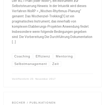
Der WZT-Plan (oder WoRP), ein Instrument zur
Selbststeuerung Hinweis: In der Intuistik wird dieses
Verfahren WoRP = „Wochen-Rhythmus-Planung“
genannt. Das Wochenziel-Trekking[1] ist ein
pragmatisches Instrument, das innerhalb von
komplexen Etablierungs-Projekten Anwendung findet.
Insbesondere wenn folgende Bedingungen gegeben
sind. Die Vorbereitung Die Durchführung Dokumentation
[…]
Coaching
Effizienz
Mentoring
Selbstmanagement
Zeit
Veröffentlicht
20. November 2017
BÜCHER
PUBLIKATIONEN