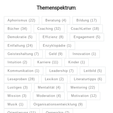
Themenspektrum
:
Aphorismus
(22)
Beratung
(4)
Bildung
(17)
Bücher
(34)
Coaching
(32)
CoachLetter
(18)
Demokratie
(5)
Effizienz
(8)
Engagement
(5)
Entfaltung
(24)
Enzyklopädie
(1)
Geisteshaltung
(7)
Geld
(9)
Innovation
(1)
Intuition
(2)
Karriere
(11)
Kinder
(1)
Kommunikation
(1)
Leadership
(7)
Leitbild
(5)
Leseproben
(28)
Lexikon
(2)
Literaturtipps
(6)
Lustiges
(3)
Mentalität
(4)
Mentoring
(22)
Mission
(3)
Moderation
(4)
Motivation
(12)
Musik
(1)
Organisationsentwicklung
(9)
Orientierung
(11)
Ownership
(7)