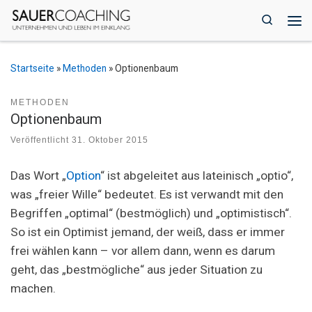
Zum Inhalt springen
Search
Me
Startseite
»
Methoden
»
Optionenbaum
METHODEN
Optionenbaum
Veröffentlicht
31. Oktober 2015
Das Wort „
Option
“ ist abgeleitet aus lateinisch „optio“,
was „freier Wille“ bedeutet. Es ist verwandt mit den
Begriffen „optimal“ (bestmöglich) und „optimistisch“.
So ist ein Optimist jemand, der weiß, dass er immer
frei wählen kann – vor allem dann, wenn es darum
geht, das „bestmögliche“ aus jeder Situation zu
machen.