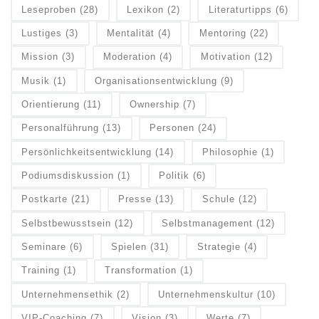
Leseproben
(28)
Lexikon
(2)
Literaturtipps
(6)
Lustiges
(3)
Mentalität
(4)
Mentoring
(22)
Mission
(3)
Moderation
(4)
Motivation
(12)
Musik
(1)
Organisationsentwicklung
(9)
Orientierung
(11)
Ownership
(7)
Personalführung
(13)
Personen
(24)
Persönlichkeitsentwicklung
(14)
Philosophie
(1)
Podiumsdiskussion
(1)
Politik
(6)
Postkarte
(21)
Presse
(13)
Schule
(12)
Selbstbewusstsein
(12)
Selbstmanagement
(12)
Seminare
(6)
Spielen
(31)
Strategie
(4)
Training
(1)
Transformation
(1)
Unternehmensethik
(2)
Unternehmenskultur
(10)
VIP-Coaching
(7)
Vision
(3)
Werte
(7)