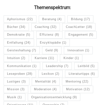
Themenspektrum
:
Aphorismus
(22)
Beratung
(4)
Bildung
(17)
Bücher
(34)
Coaching
(32)
CoachLetter
(18)
Demokratie
(5)
Effizienz
(8)
Engagement
(5)
Entfaltung
(24)
Enzyklopädie
(1)
Geisteshaltung
(7)
Geld
(9)
Innovation
(1)
Intuition
(2)
Karriere
(11)
Kinder
(1)
Kommunikation
(1)
Leadership
(7)
Leitbild
(5)
Leseproben
(28)
Lexikon
(2)
Literaturtipps
(6)
Lustiges
(3)
Mentalität
(4)
Mentoring
(22)
Mission
(3)
Moderation
(4)
Motivation
(12)
Musik
(1)
Organisationsentwicklung
(9)
Orientierung
(11)
Ownership
(7)