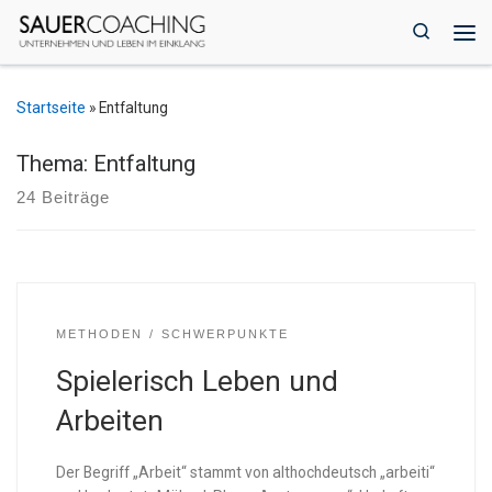
Zum Inhalt springen
Search
Me
Startseite
»
Entfaltung
Thema: Entfaltung
24 Beiträge
METHODEN
SCHWERPUNKTE
Spielerisch Leben und
Arbeiten
Der Begriff „Arbeit“ stammt von althochdeutsch „arbeiti“