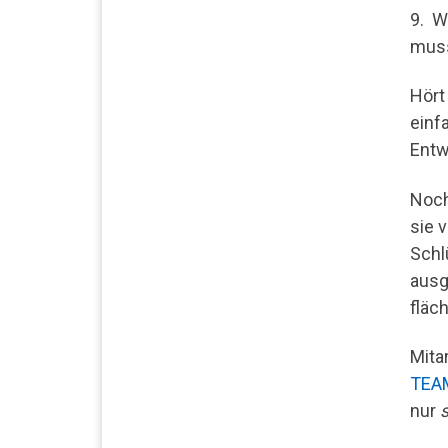
9. W
muss
Hört
einf
Entw
Noch
sie 
Schl
ausg
fläc
Mitar
TEAM
nur