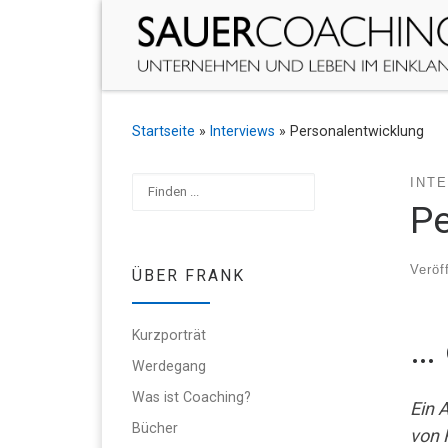
Zum Inhalt springen
Startseite
»
Interviews
»
Personalentwicklung
Suchen
INT
Pe
Veröf
ÜBER FRANK
Kurzporträt
… 
Werdegang
Was ist Coaching?
Ein 
Bücher
von 