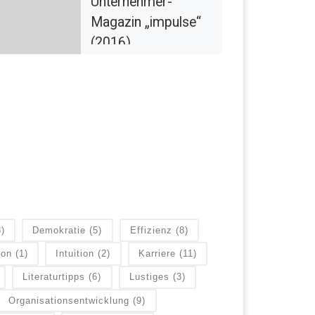
Unternehmer-
Magazin „impulse“
(2016)
Fünf Tage die Woche acht
Stunden arbeiten – so
sieht der Alltag der
meisten Angestellten in
Deutschland aus. Während
Unternehmer selbst meist
[…]
8)
Demokratie
(5)
Effizienz
(8)
ion
(1)
Intuition
(2)
Karriere
(11)
Literaturtipps
(6)
Lustiges
(3)
Organisationsentwicklung
(9)