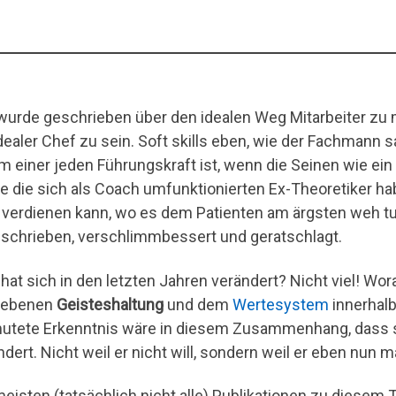
 wurde geschrieben über den idealen Weg Mitarbeiter zu 
idealer Chef zu sein. Soft skills eben, wie der Fachmann sa
m einer jeden Führungskraft ist, wenn die Seinen wie ein
e die sich als Coach umfunktionierten Ex-Theoretiker h
 verdienen kann, wo es dem Patienten am ärgsten weh tu
schrieben, verschlimmbessert und geratschlagt.
hat sich in den letzten Jahren verändert? Nicht viel! Woran
iebenen
Geisteshaltung
und dem
Wertesystem
innerhal
utete Erkenntnis wäre in diesem Zusammenhang, dass s
dert. Nicht weil er nicht will, sondern weil er eben nun mal
meisten (tatsächlich nicht alle) Publikationen zu diesem