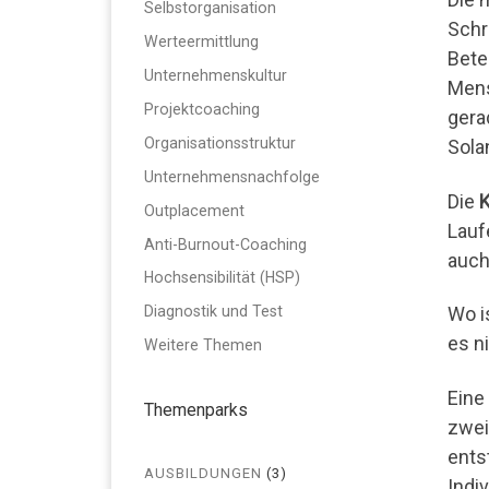
Selbstorganisation
Schr
Werteermittlung
Bete
Unternehmenskultur
Mens
Projektcoaching
gera
Organisationsstruktur
Sola
Unternehmensnachfolge
Die
K
Outplacement
Lauf
Anti-Burnout-Coaching
auch
Hochsensibilität (HSP)
Diagnostik und Test
Wo i
es n
Weitere Themen
Eine
Themenparks
zwei
ents
AUSBILDUNGEN
(3)
Indi