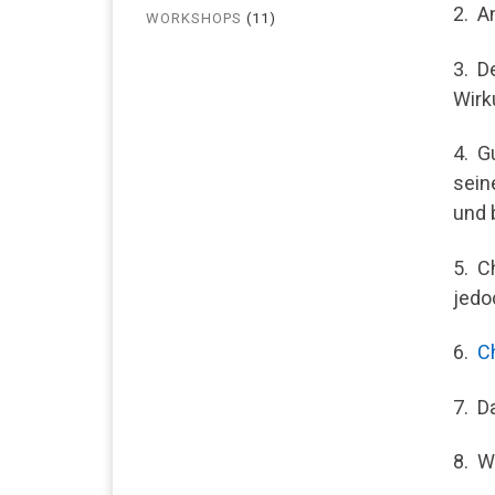
2. A
WORKSHOPS
(11)
3. D
Wirk
4. G
sein
und 
5. C
jedo
6.
C
7. D
8. W