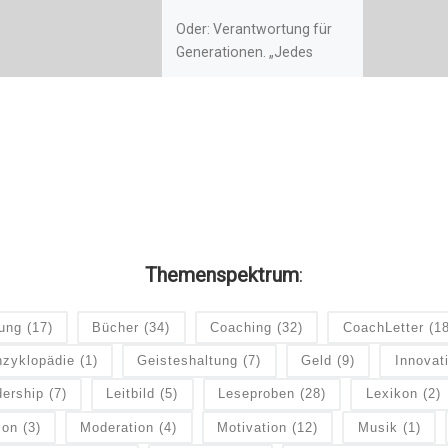
Oder: Verantwortung für
Generationen. „Jedes
Unternehmen, egal wie
groß oder klein es ist, trägt
ein Stück der
Verantwortung für das
Wohlergehen künftiger […]
Themenspektrum
:
dung
(17)
Bücher
(34)
Coaching
(32)
CoachLetter
(1
zyklopädie
(1)
Geisteshaltung
(7)
Geld
(9)
Innovat
ership
(7)
Leitbild
(5)
Leseproben
(28)
Lexikon
(2)
ion
(3)
Moderation
(4)
Motivation
(12)
Musik
(1)