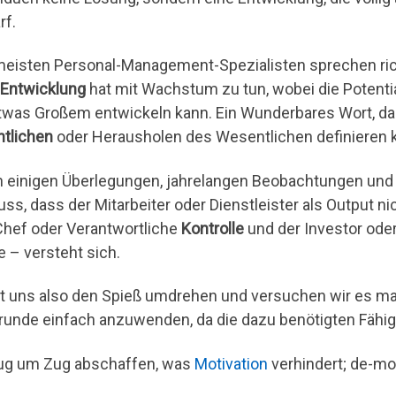
rf.
meisten Personal-Management-Spezialisten sprechen ric
Entwicklung
hat mit Wachstum zu tun, wobei die Potentia
twas Großem entwickeln kann. Ein Wunderbares Wort, d
ntlichen
oder Herausholen des Wesentlichen definieren 
 einigen Überlegungen, jahrelangen Beobachtungen un
uss, dass der Mitarbeiter oder Dienstleister als Output 
Chef oder Verantwortliche
Kontrolle
und der Investor ode
e – versteht sich.
t uns also den Spieß umdrehen und versuchen wir es mal
runde einfach anzuwenden, da die dazu benötigten Fähigk
ug um Zug abschaffen, was
Motivation
verhindert; de-mo