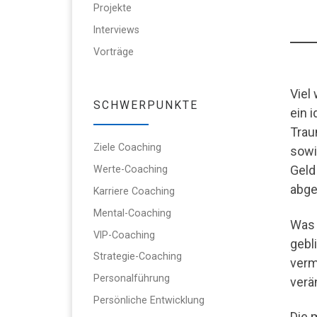
Projekte
Interviews
Vorträge
Viel
SCHWERPUNKTE
ein 
Trau
Ziele Coaching
sowi
Geld
Werte-Coaching
abge
Karriere Coaching
Mental-Coaching
Was 
VIP-Coaching
gebl
Strategie-Coaching
verm
Personalführung
verän
Persönliche Entwicklung
Die 