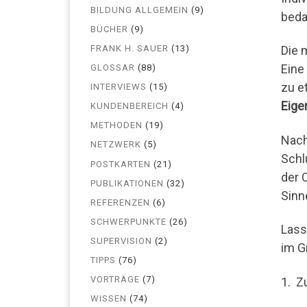
BILDUNG ALLGEMEIN
(9)
beda
BÜCHER
(9)
FRANK H. SAUER
(13)
Die 
Eine
GLOSSAR
(88)
zu e
INTERVIEWS
(15)
Eige
KUNDENBEREICH
(4)
METHODEN
(19)
Nach
NETZWERK
(5)
Schl
POSTKARTEN
(21)
der 
PUBLIKATIONEN
(32)
Sinn
REFERENZEN
(6)
SCHWERPUNKTE
(26)
Lass
SUPERVISION
(2)
im G
TIPPS
(76)
VORTRÄGE
(7)
1. Z
WISSEN
(74)