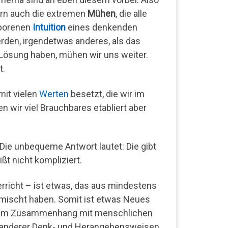
dern auch die extremen
Mühen
, die alle
eborenen
Intuition
eines denkenden
rden, irgendetwas anderes, als das
e Lösung haben, mühen wir uns weiter.
t.
mit vielen
Werten
besetzt, die wir im
 wir viel Brauchbares etabliert aber
 Die unbequeme Antwort lautet: Die gibt
ßt nicht kompliziert.
richt – ist etwas, das aus mindestens
rmischt haben. Somit ist etwas Neues
en im Zusammenhang mit menschlichen
ig anderer Denk- und Herangehensweisen