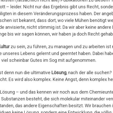
ott – leider. Nicht nur das Ergebnis gibt uns Recht, son
iligten in diesem Veränderungsprozess haben. Der ang
chen ist bekannt, dass dort, wo viele Mühen benötigt we
de anvisierte, nicht stimmig ist. Da wir aber keine ander
nge bis wir sagen können, wir haben ja doch Recht gehab
ultur
zu sein, zu führen, zu managen und zu arbeiten ist 
e unseres Lebens gelernt und geerntet haben. Dabei haben
 viel scheinbar Gutes im Sog mit aufgenommen.
st denn nun die ultimative
Lösung
, nach der alle suchen?
icht. Es wird also komplex. Keine Angst, denn komplex hei
 Lösung – und das kennen wir noch aus dem Chemieunter
 Substanzen besteht, die sich molekular miteinander ve
tanden, das andere Eigenschaften besitzt. Wir brauch
viduen keine Lösung, sondern eine Entwicklung, die völl