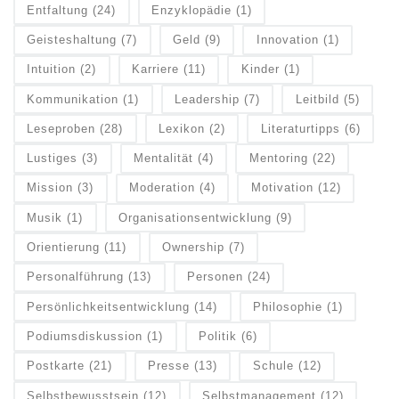
Entfaltung
(24)
Enzyklopädie
(1)
Geisteshaltung
(7)
Geld
(9)
Innovation
(1)
Intuition
(2)
Karriere
(11)
Kinder
(1)
Kommunikation
(1)
Leadership
(7)
Leitbild
(5)
Leseproben
(28)
Lexikon
(2)
Literaturtipps
(6)
Lustiges
(3)
Mentalität
(4)
Mentoring
(22)
Mission
(3)
Moderation
(4)
Motivation
(12)
Musik
(1)
Organisationsentwicklung
(9)
Orientierung
(11)
Ownership
(7)
Personalführung
(13)
Personen
(24)
Persönlichkeitsentwicklung
(14)
Philosophie
(1)
Podiumsdiskussion
(1)
Politik
(6)
Postkarte
(21)
Presse
(13)
Schule
(12)
Selbstbewusstsein
(12)
Selbstmanagement
(12)