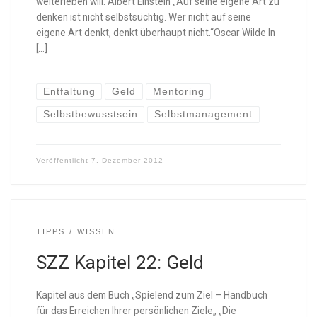
weiterleben will.“Albert Einstein „Auf seine eigene Art zu
denken ist nicht selbstsüchtig. Wer nicht auf seine
eigene Art denkt, denkt überhaupt nicht.“Oscar Wilde In
[…]
Entfaltung
Geld
Mentoring
Selbstbewusstsein
Selbstmanagement
Veröffentlicht
7. Dezember 2012
TIPPS
WISSEN
SZZ Kapitel 22: Geld
Kapitel aus dem Buch „Spielend zum Ziel – Handbuch
für das Erreichen Ihrer persönlichen Ziele„ „Die