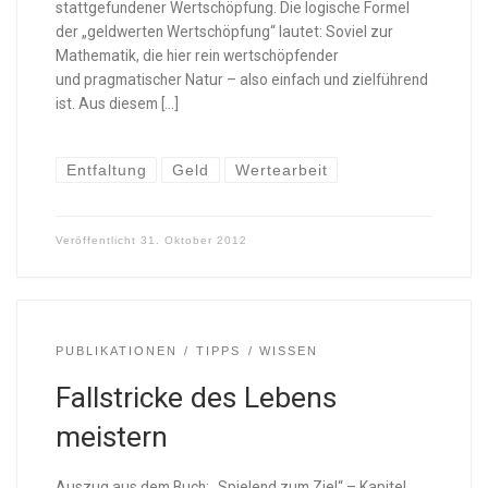
stattgefundener Wertschöpfung. Die logische Formel
der „geldwerten Wertschöpfung“ lautet: Soviel zur
Mathematik, die hier rein wertschöpfender
und pragmatischer Natur – also einfach und zielführend
ist. Aus diesem […]
Entfaltung
Geld
Wertearbeit
Veröffentlicht
31. Oktober 2012
PUBLIKATIONEN
TIPPS
WISSEN
Fallstricke des Lebens
meistern
Auszug aus dem Buch: „Spielend zum Ziel“ – Kapitel