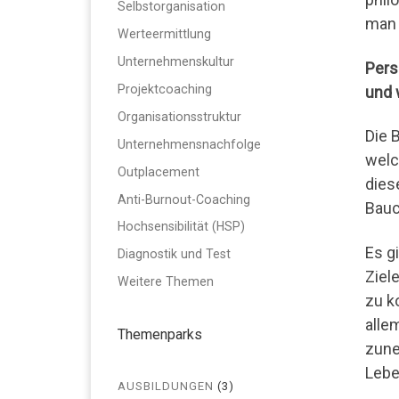
Selbstorganisation
man 
Werteermittlung
Unternehmenskultur
Pers
Projektcoaching
und 
Organisationsstruktur
Die B
Unternehmensnachfolge
welc
Outplacement
dies
Anti-Burnout-Coaching
Bauc
Hochsensibilität (HSP)
Es g
Diagnostik und Test
Ziel
Weitere Themen
zu k
alle
Themenparks
zune
Lebe
AUSBILDUNGEN
(3)