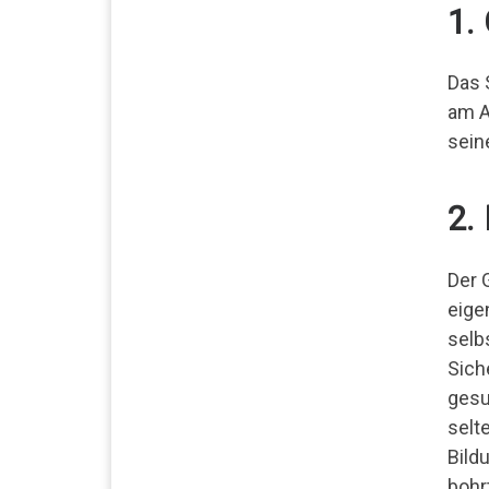
1.
Das 
am A
sein
2.
Der 
eige
selb
Sich
gesu
selt
Bild
bohr