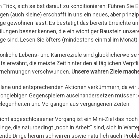
n Trick, sich selbst darauf zu konditionieren: Führen Sie
lgen (auch kleine) erschafft in uns ein neues, aber prinzi
lge gewöhnen lässt. Es bestätigt das bereits Erreichte un
lungen besser kennen, die ein wichtiger Baustein unsere
lge sind. Lesen Sie öfters (mindestens einmal im Monat)
önliche Lebens- und Karriereziele sind glücklicherweise 
its erwähnt, die meiste Zeit hinter den alltäglichen Verp
rnehmungen verschwunden.
Unsere wahren Ziele machen
Pläne und entsprechenden Aktionen verkümmern, da wir
chgiebigen Gegenspielern auseinandersetzen müssen: d
legenheiten und Vorgängen aus vergangenen Zeiten.
nicht abgeschlossener Vorgang ist ein Mini-Ziel das noch n
Dinge, die naturbedingt „noch in Arbeit“ sind, sich in Wart
ende Dinge herum schwirren sowie natürlich auch Probl