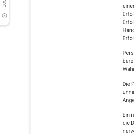
eine
Erfo
Erfo
Hand
Erfo
Pers
bere
Wah
Die 
unna
Ange
Ein 
die 
nerv