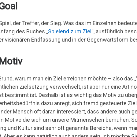
 Goal
Spiel, der Treffer, der Sieg. Was das im Einzelnen bedeute
nfang des Buches „
Spielend zum Ziel
“, ausführlich besch
er visionären Endfassung und in der Gegenwartsform be
 Motiv
Grund, warum man ein Ziel erreichen möchte – also das „
ntlichen Zielsetzung verwechselt, ist aber nur eine Art no
st bestimmt ist. Deshalb ist es wichtig das Motiv zu über
erheitsbedürfnis dazu anregt, sich fremd gesteuerte Zie
nder Mensch oft daran interessiert, dass andere auch g
en Motive die sich um unsere Mitmenschen bemühen. Sch
ung und Kultur sind sehr oft genannte Bereiche, wenn ma
t. Aber es kann natürlich auch anders sein, ich möchte Si