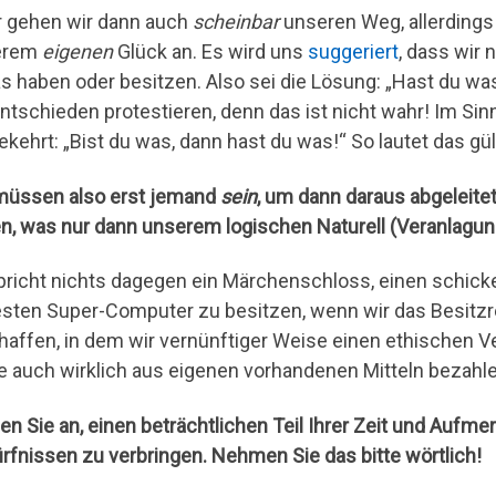
 gehen wir dann auch
scheinbar
unseren Weg, allerdings
erem
eigenen
Glück an. Es wird uns
suggeriert
, dass wir 
s haben oder besitzen. Also sei die Lösung: „Hast du w
entschieden protestieren, denn das ist nicht wahr! Im Sin
kehrt: „Bist du was, dann hast du was!“ So lautet das gü
müssen also erst jemand
sein
, um dann daraus abgeleite
n, was nur dann unserem logischen Naturell (Veranlagun
pricht nichts dagegen ein Märchenschloss, einen schick
sten Super-Computer zu besitzen, wenn wir das Besitzr
haffen, in dem wir vernünftiger Weise einen ethischen
e auch wirklich aus eigenen vorhandenen Mitteln bezahl
en Sie an, einen beträchtlichen Teil Ihrer Zeit und Aufm
rfnissen zu verbringen. Nehmen Sie das bitte wörtlich!