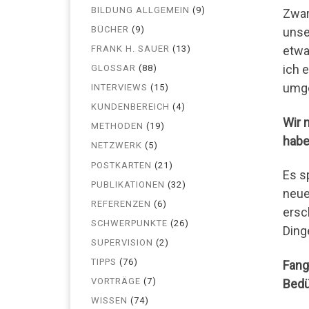
BILDUNG ALLGEMEIN
(9)
Zwar
BÜCHER
(9)
uns
FRANK H. SAUER
(13)
etwa
ich 
GLOSSAR
(88)
umge
INTERVIEWS
(15)
KUNDENBEREICH
(4)
Wir 
METHODEN
(19)
habe
NETZWERK
(5)
POSTKARTEN
(21)
Es s
PUBLIKATIONEN
(32)
neue
REFERENZEN
(6)
ersc
SCHWERPUNKTE
(26)
Ding
SUPERVISION
(2)
TIPPS
(76)
Fang
VORTRÄGE
(7)
Bedü
WISSEN
(74)