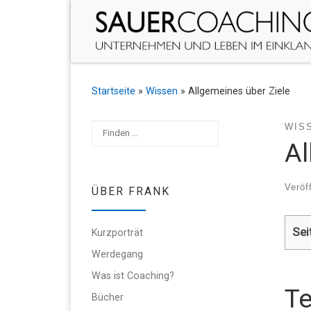
Zum Inhalt springen
Startseite
»
Wissen
»
Allgemeines über Ziele
Suchen
WIS
Al
Veröf
ÜBER FRANK
Sei
Kurzporträt
Werdegang
Was ist Coaching?
Te
Bücher