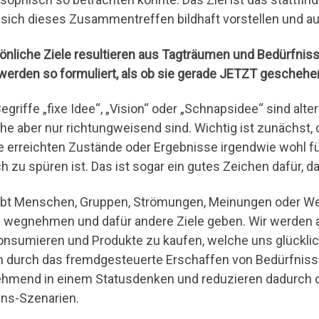
sich dieses Zusammentreffen bildhaft vorstellen und a
önliche Ziele resultieren aus Tagträumen und Bedürfniss
werden so formuliert, als ob sie gerade JETZT geschehe
egriffe „fixe Idee“, „Vision“ oder „Schnapsidee“ sind alte
he aber nur richtungweisend sind. Wichtig ist zunächst,
e erreichten Zustände oder Ergebnisse irgendwie wohl fü
h zu spüren ist. Das ist sogar ein gutes Zeichen dafür, da
ibt Menschen, Gruppen, Strömungen, Meinungen oder Weltb
e wegnehmen und dafür andere Ziele geben. Wir werden 
onsumieren und Produkte zu kaufen, welche uns glücklic
m durch das fremdgesteuerte Erschaffen von Bedürfnissen
hmend in einem Statusdenken und reduzieren dadurch d
ns-Szenarien.