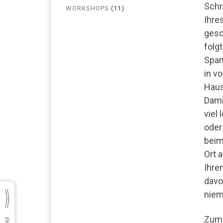
Schr
WORKSHOPS
(11)
Ihre
gesc
folg
Span
in v
Haus
Dami
viel
oder
beim
Ort 
Ihre
davo
niema
Zum 