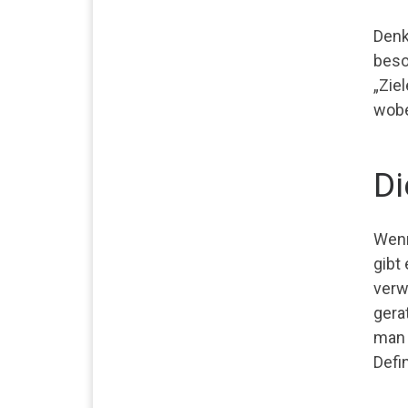
Denk
beso
„Zie
wobe
Di
Wenn
gibt
verw
gera
man 
Defi