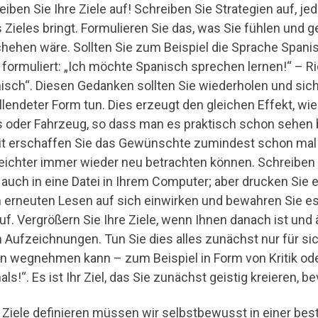
eiben Sie Ihre Ziele auf! Schreiben Sie Strategien auf, jed
s Zieles bringt. Formulieren Sie das, was Sie fühlen und 
hehen wäre. Sollten Sie zum Beispiel die Sprache Spanis
t formuliert: „Ich möchte Spanisch sprechen lernen!“ – R
isch“. Diesen Gedanken sollten Sie wiederholen und sich 
ollendeter Form tun. Dies erzeugt den gleichen Effekt, w
 oder Fahrzeug, so dass man es praktisch schon sehen bz
t erschaffen Sie das Gewünschte zumindest schon mal ge
 leichter immer wieder neu betrachten können. Schreiben S
 auch in eine Datei in Ihrem Computer; aber drucken Sie 
 erneuten Lesen auf sich einwirken und bewahren Sie es 
auf. Vergrößern Sie Ihre Ziele, wenn Ihnen danach ist und
n Aufzeichnungen. Tun Sie dies alles zunächst nur für si
n wegnehmen kann – zum Beispiel in Form von Kritik ode
ls!“. Es ist Ihr Ziel, das Sie zunächst geistig kreieren, be
Ziele definieren müssen wir selbstbewusst in einer bes