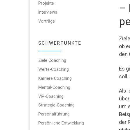
Projekte
– 
Interviews
pe
Vorträge
Ziele
SCHWERPUNKTE
ob e
den 
Ziele Coaching
Es g
Werte-Coaching
soll
Karriere Coaching
Mental-Coaching
Als 
VIP-Coaching
über
Strategie-Coaching
um w
Beis
Personalführung
der 
Persönliche Entwicklung
phil