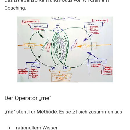
Das ist ebenso Kern und Fokus von wirksamem
Coaching.
Der Operator „me“
„
me
“ steht für
Methode
. Es setzt sich zusammen aus
rationellem Wissen