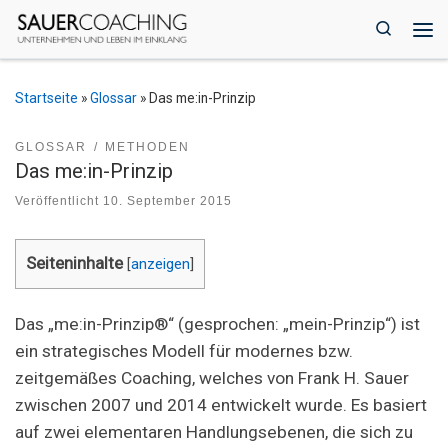
Zum Inhalt springen
Search
Me
Startseite
»
Glossar
»
Das me:in-Prinzip
GLOSSAR
METHODEN
Das me:in-Prinzip
Veröffentlicht
10. September 2015
Seiteninhalte
[
anzeigen
]
Das „me:in-Prinzip®“ (gesprochen: „mein-Prinzip“) ist
ein strategisches Modell für modernes bzw.
zeitgemäßes Coaching, welches von Frank H. Sauer
zwischen 2007 und 2014 entwickelt wurde. Es basiert
auf zwei elementaren Handlungsebenen, die sich zu