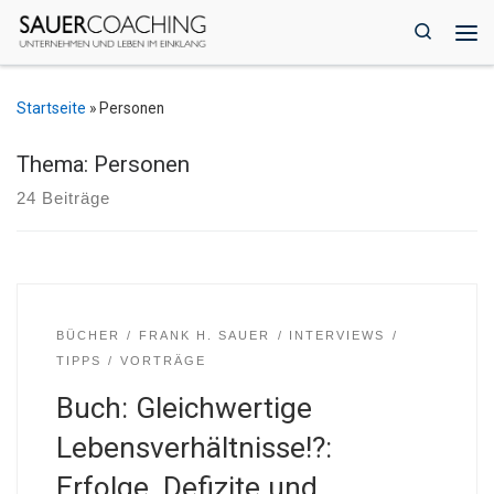
Zum Inhalt springen
Search
Me
Startseite
»
Personen
Thema: Personen
24 Beiträge
BÜCHER
FRANK H. SAUER
INTERVIEWS
TIPPS
VORTRÄGE
Buch: Gleichwertige
Lebensverhältnisse!?:
Erfolge, Defizite und