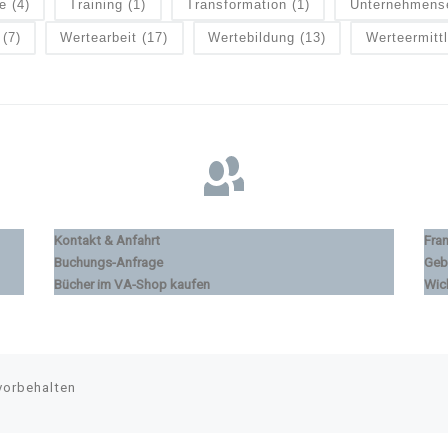
e
(4)
Training
(1)
Transformation
(1)
Unternehmens
(7)
Wertearbeit
(17)
Wertebildung
(13)
Werteermitt
Kontakt & Anfahrt
Fra
Buchungs-Anfrage
Geb
Bücher im VA-Shop kaufen
Wic
vorbehalten