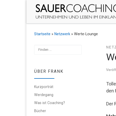
Zum Inhalt springen
Startseite
»
Netzwerk
»
Werte-Lounge
Suchen
NET
W
Veröf
ÜBER FRANK
Toll
Kurzporträt
den 
Werdegang
Was ist Coaching?
Der 
Bücher