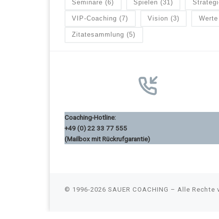
Seminare
(6)
Spielen
(31)
Strategi
VIP-Coaching
(7)
Vision
(3)
Werte
Zitatesammlung
(5)
Coaching-Hotline:
+49 (0) 22 33 77 555
(Mailbox mit Rückrufgarantie)
© 1996-2026
SAUER COACHING
–
Alle Rechte 
Consent Management Platform von Real Cookie Banner