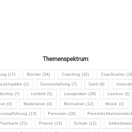
Themenspektrum
:
dung
(17)
Bücher
(34)
Coaching
(32)
CoachLetter
(1
zyklopädie
(1)
Geisteshaltung
(7)
Geld
(9)
Innovat
ership
(7)
Leitbild
(5)
Leseproben
(28)
Lexikon
(2)
ion
(3)
Moderation
(4)
Motivation
(12)
Musik
(1)
rsonalführung
(13)
Personen
(24)
Persönlichkeitsentwic
Postkarte
(21)
Presse
(13)
Schule
(12)
Selbstbewu