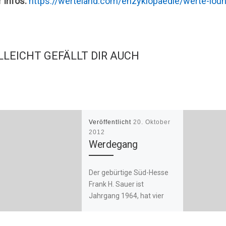
 Infos:
https://werteland.com/enzyklopaedie/werte-lou
LLEICHT GEFÄLLT DIR AUCH
Veröffentlicht
20. Oktober
2012
Werdegang
Der gebürtige Süd-Hesse
Frank H. Sauer ist
Jahrgang 1964, hat vier
Kinder und lebt in der Nähe
von Köln. Er gilt heute […]