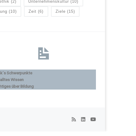
ethik
(2)
Unternehmenskultur
(10)
lung
(10)
Zeit
(6)
Ziele
(15)
nk´s Schwerpunkte
alltes Wissen
htiges über Bildung