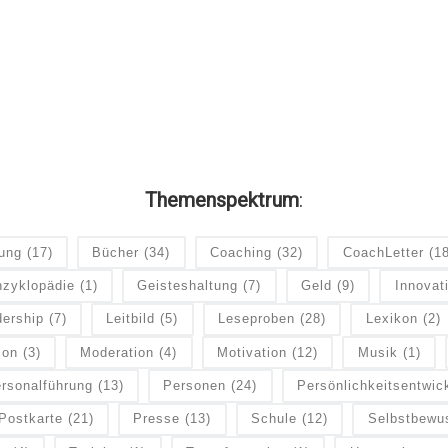
Themenspektrum
:
dung
(17)
Bücher
(34)
Coaching
(32)
CoachLetter
(1
zyklopädie
(1)
Geisteshaltung
(7)
Geld
(9)
Innovat
ership
(7)
Leitbild
(5)
Leseproben
(28)
Lexikon
(2)
ion
(3)
Moderation
(4)
Motivation
(12)
Musik
(1)
rsonalführung
(13)
Personen
(24)
Persönlichkeitsentwic
Postkarte
(21)
Presse
(13)
Schule
(12)
Selbstbewu