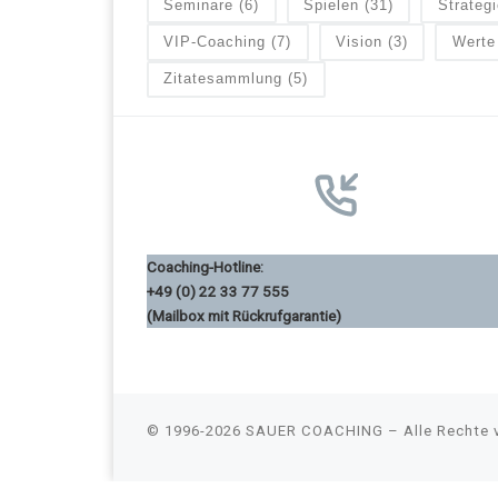
Seminare
(6)
Spielen
(31)
Strategi
VIP-Coaching
(7)
Vision
(3)
Werte
Zitatesammlung
(5)
Coaching-Hotline:
+49 (0) 22 33 77 555
(Mailbox mit Rückrufgarantie)
© 1996-2026
SAUER COACHING
–
Alle Rechte 
Consent Management Platform von Real Cookie Banner