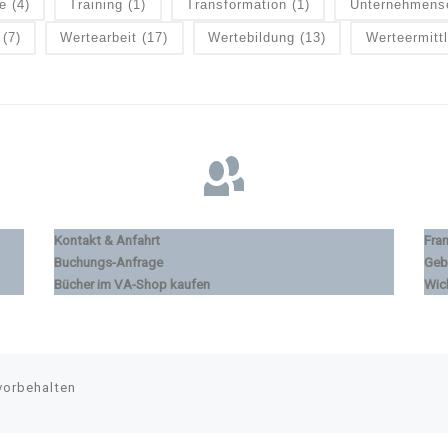
e
(4)
Training
(1)
Transformation
(1)
Unternehmens
(7)
Wertearbeit
(17)
Wertebildung
(13)
Werteermitt
Kontakt & Anfahrt
Fra
Buchungs-Anfrage
Geb
Bücher im VA-Shop kaufen
Wic
vorbehalten