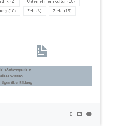
ethik
(2)
Unternehmenskultur
(10)
lung
(10)
Zeit
(6)
Ziele
(15)
nk´s Schwerpunkte
alltes Wissen
htiges über Bildung