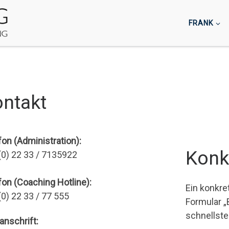
FRANK
ntakt
fon (Administration):
Konk
(0) 22 33 / 7135922
fon (Coaching Hotline):
Ein konkre
(0) 22 33 / 77 555
Formular „
schnellste
anschrift: