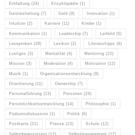
Entfaltung
(24)
Enzyklopädie
(1)
Geisteshaltung
(7)
Geld
(9)
Innovation
(1)
Intuition
(2)
Karriere
(11)
Kinder
(1)
Kommunikation
(1)
Leadership
(7)
Leitbild
(5)
Leseproben
(28)
Lexikon
(2)
Literaturtipps
(6)
Lustiges
(3)
Mentalität
(4)
Mentoring
(22)
Mission
(3)
Moderation
(4)
Motivation
(12)
Musik
(1)
Organisationsentwicklung
(9)
Orientierung
(11)
Ownership
(7)
Personalführung
(13)
Personen
(24)
Persönlichkeitsentwicklung
(14)
Philosophie
(1)
Podiumsdiskussion
(1)
Politik
(6)
Postkarte
(21)
Presse
(13)
Schule
(12)
Selbstbewusstsein
(12)
Selbstmanagement
(12)