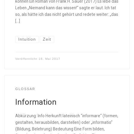
können Ein Roman von Frank H. Sauer (2017) Es lebe das
Leben „Niemand kann das wissen!“ sagte er laut. Ich tat
so, als hätte ich das nicht gehört und redete weiter: „das
[…]
Intuition
Zeit
Veröffentlicht
16. Mai 2017
GLOSSAR
Information
Abkürzung: Info Herkunft lateinisch “informare“ (formen,
gestalten, herausbilden, darstellen) oder „informatio“
(Bildung, Belehrung) Bedeutung Eine Form bilden,