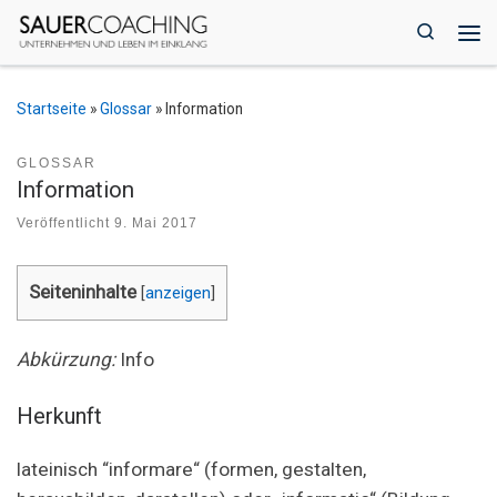
Zum Inhalt springen
Search
Me
Startseite
»
Glossar
»
Information
GLOSSAR
Information
Veröffentlicht
9. Mai 2017
Seiteninhalte
[
anzeigen
]
Abkürzung:
Info
Herkunft
lateinisch “informare“ (formen, gestalten,