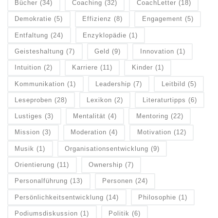
Bücher
(34)
Coaching
(32)
CoachLetter
(18)
Demokratie
(5)
Effizienz
(8)
Engagement
(5)
Entfaltung
(24)
Enzyklopädie
(1)
Geisteshaltung
(7)
Geld
(9)
Innovation
(1)
Intuition
(2)
Karriere
(11)
Kinder
(1)
Kommunikation
(1)
Leadership
(7)
Leitbild
(5)
Leseproben
(28)
Lexikon
(2)
Literaturtipps
(6)
Lustiges
(3)
Mentalität
(4)
Mentoring
(22)
Mission
(3)
Moderation
(4)
Motivation
(12)
Musik
(1)
Organisationsentwicklung
(9)
Orientierung
(11)
Ownership
(7)
Personalführung
(13)
Personen
(24)
Persönlichkeitsentwicklung
(14)
Philosophie
(1)
Podiumsdiskussion
(1)
Politik
(6)