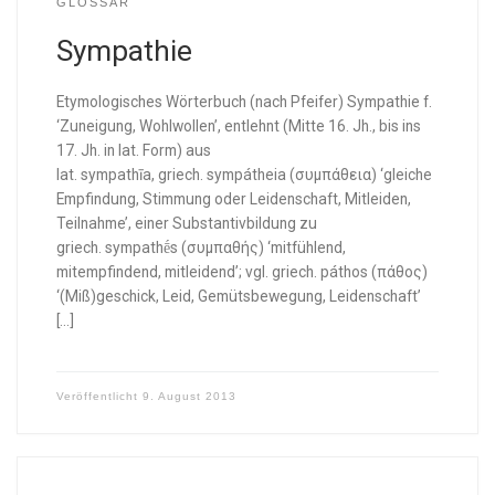
GLOSSAR
Sympathie
Etymologisches Wörterbuch (nach Pfeifer) Sympathie f.
‘Zuneigung, Wohlwollen’, entlehnt (Mitte 16. Jh., bis ins
17. Jh. in lat. Form) aus
lat. sympathīa, griech. sympátheia (συμπάθεια) ‘gleiche
Empfindung, Stimmung oder Leidenschaft, Mitleiden,
Teilnahme’, einer Substantivbildung zu
griech. sympathḗs (συμπαθής) ‘mitfühlend,
mitempfindend, mitleidend’; vgl. griech. páthos (πάθος)
‘(Miß)geschick, Leid, Gemütsbewegung, Leidenschaft’
[…]
Veröffentlicht
9. August 2013