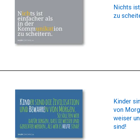
Nichts is
zu scheit
Kinder si
von Morge
weiser un
sind!