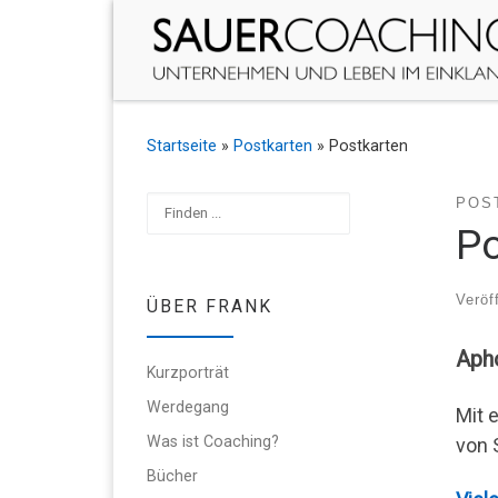
Zum Inhalt springen
Startseite
»
Postkarten
»
Postkarten
Suchen
POS
Po
Veröf
ÜBER FRANK
Apho
Kurzporträt
Werdegang
Mit 
Was ist Coaching?
von 
Bücher