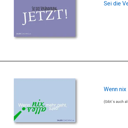
Sei die V
Wenn nix 
(Gibt´s auch a