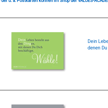
e der u. a. Postkarten können im Shop der VALUES-ACADE
Dein Lebe
denen Du 