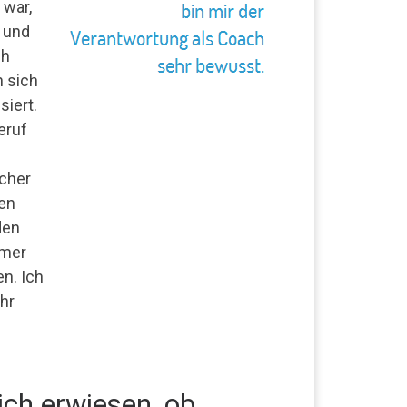
 war,
 und
ch
n sich
siert.
eruf
cher
en
den
hmer
n. Ich
hr
ich erwiesen, ob