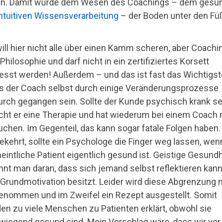
n. Damit wurde dem Wesen des Coachings – dem gesu
ntuitiven Wissensverarbeitung
– der Boden unter den F
will hier nicht alle über einen Kamm scheren, aber Coachin
Philosophie und darf nicht in ein zertifiziertes Korsett
esst werden! Außerdem – und das ist fast das Wichtigst
 der Coach selbst durch einige Veränderungsprozesse
urch gegangen sein. Sollte der Kunde psychisch krank se
cht er eine Therapie und hat wiederum bei einem Coach 
uchen. Im Gegenteil, das kann sogar fatale Folgen haben.
kehrt, sollte ein Psychologe die Finger weg lassen, wen
eintliche Patient eigentlich gesund ist. Geistige Gesundh
nnt man daran, dass sich jemand selbst reflektieren kan
 Grundmotivation besitzt. Leider wird diese Abgrenzung n
enommen und im Zweifel ein Rezept ausgestellt. Somit
en zu viele Menschen zu Patienten erklärt, obwohl sie
wiegend gesund sind. Mein Vorschlag wäre, dass wir vo