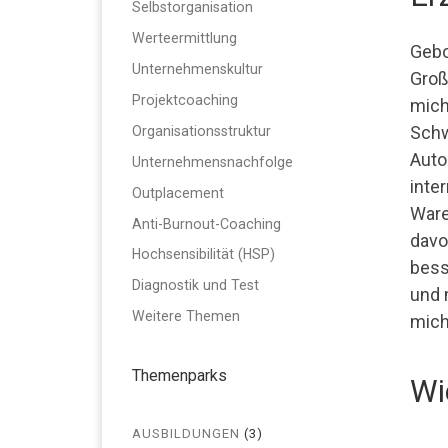
Selbstorganisation
Werteermittlung
Gebo
Unternehmenskultur
Großf
Projektcoaching
mich 
Schw
Organisationsstruktur
Auto
Unternehmensnachfolge
inte
Outplacement
Ware
Anti-Burnout-Coaching
davo
Hochsensibilität (HSP)
bess
Diagnostik und Test
und 
Weitere Themen
mich 
Themenparks
Wi
AUSBILDUNGEN
(3)