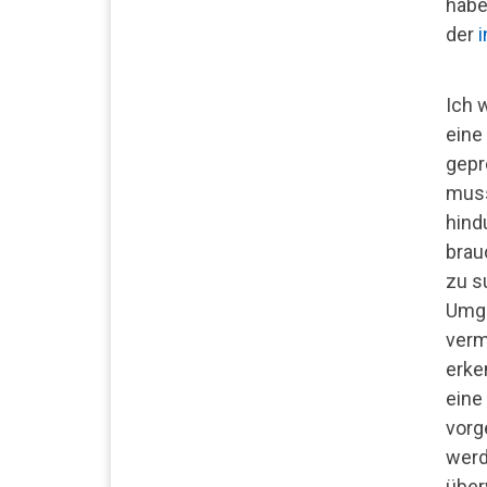
habe
der
i
Ich 
eine 
gepr
muss
hind
brau
zu s
Umge
verm
erke
eine
vorg
werd
über