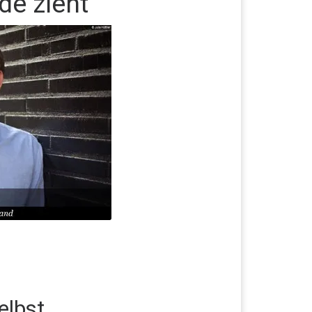
de zieht“
elbst.