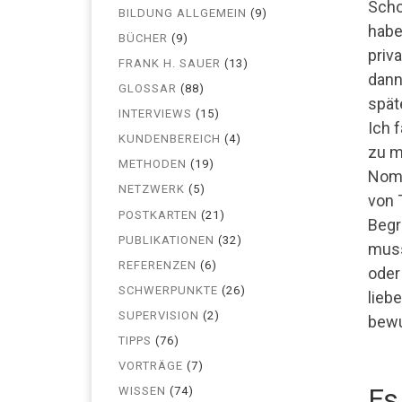
Scho
BILDUNG ALLGEMEIN
(9)
habe
BÜCHER
(9)
priv
FRANK H. SAUER
(13)
dann
GLOSSAR
(88)
spät
INTERVIEWS
(15)
Ich 
KUNDENBEREICH
(4)
zu m
METHODEN
(19)
Nome
NETZWERK
(5)
von 
POSTKARTEN
(21)
Begr
PUBLIKATIONEN
(32)
muss
REFERENZEN
(6)
oder
SCHWERPUNKTE
(26)
lieb
SUPERVISION
(2)
bewu
TIPPS
(76)
VORTRÄGE
(7)
Es
WISSEN
(74)