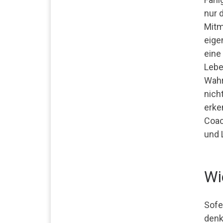
nur 
Mitm
eige
eine
Lebe
Wahr
nich
erken
Coac
und L
Wi
Sofe
denk