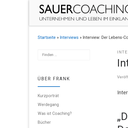
Zum Inhalt springen
Startseite
»
Interviews
»
Interview: Der Lebens-C
Suchen
INT
In
Veröf
ÜBER FRANK
Inte
Kurzporträt
Werdegang
„D
Was ist Coaching?
Bücher