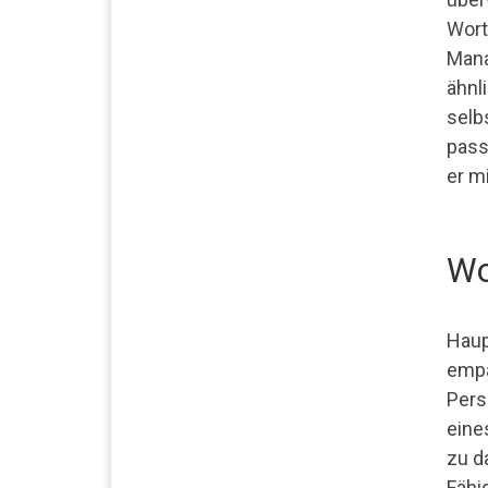
Wort
Mana
ähnl
selb
pass
er m
Wo
Haup
empa
Pers
eine
zu d
Fähi