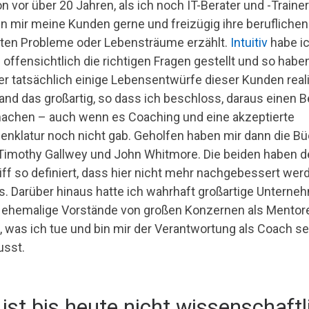
n vor über 20 Jahren, als ich noch IT-Berater und -Trainer
n mir meine Kunden gerne und freizügig ihre beruflichen
aten Probleme oder Lebensträume erzählt.
Intuitiv
habe i
 offensichtlich die richtigen Fragen gestellt und so habe
er tatsächlich einige Lebensentwürfe dieser Kunden reali
fand das großartig, so dass ich beschloss, daraus einen B
achen – auch wenn es Coaching und eine akzeptierte
nklatur noch nicht gab. Geholfen haben mir dann die Bü
Timothy Gallwey und John Whitmore. Die beiden haben d
iff so definiert, dass hier nicht mehr nachgebessert wer
. Darüber hinaus hatte ich wahrhaft großartige Unterne
 ehemalige Vorstände von großen Konzernen als Mentore
e, was ich tue und bin mir der Verantwortung als Coach se
sst.
 ist bis heute nicht wissenschaftl