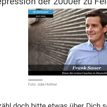
pression der 2000er zu Fel
Foto: Julia Hüttner
zähl doch bitte etwas über Dich s