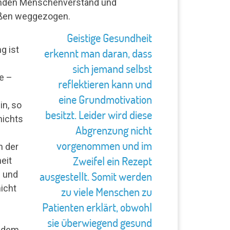
nden Menschenverstand und
üßen weggezogen.
g ist
e –
in, so
nichts
n der
eit
n und
icht
r dem