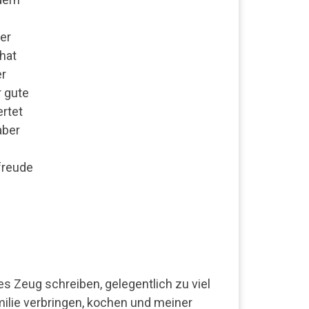
er
hat
er
 gute
ertet
aber
freude
es Zeug schreiben, gelegentlich zu viel
milie verbringen, kochen und meiner