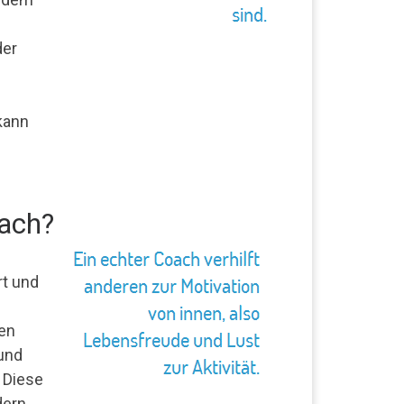
der
kann
ach?
rt und
en
und
 Diese
dern