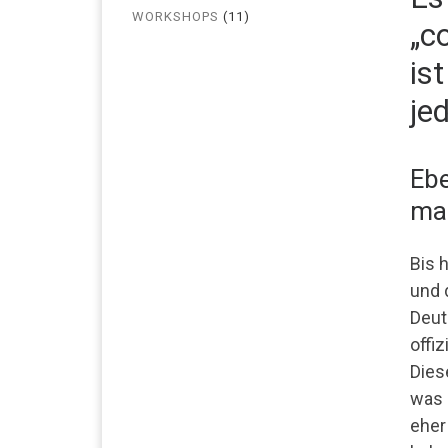
WORKSHOPS
(11)
„c
is
je
Ebe
man
Bis 
und 
Deut
offiz
Dies
was 
eher