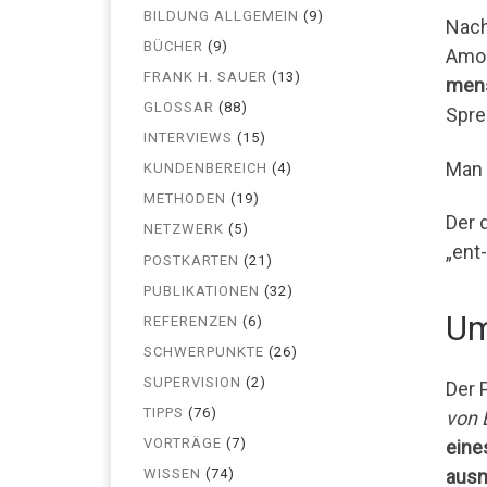
BILDUNG ALLGEMEIN
(9)
Nach
BÜCHER
(9)
Amos
FRANK H. SAUER
(13)
mens
GLOSSAR
(88)
Spre
INTERVIEWS
(15)
Man 
KUNDENBEREICH
(4)
METHODEN
(19)
Der 
NETZWERK
(5)
„ent-
POSTKARTEN
(21)
PUBLIKATIONEN
(32)
Um
REFERENZEN
(6)
SCHWERPUNKTE
(26)
SUPERVISION
(2)
Der 
TIPPS
(76)
von 
VORTRÄGE
(7)
eine
ausm
WISSEN
(74)