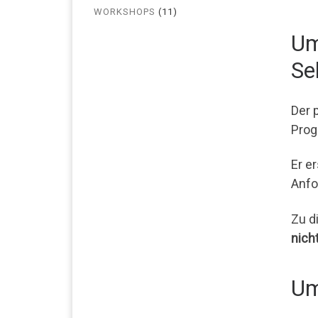
WORKSHOPS
(11)
Um
Se
Der 
Pro
Er e
Anfor
Zu d
nich
Um