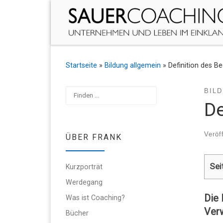
Zum Inhalt springen
Startseite
»
Bildung allgemein
»
Definition des Be
Suchen
BIL
De
Veröf
ÜBER FRANK
Sei
Kurzporträt
Werdegang
Die 
Was ist Coaching?
Verw
Bücher