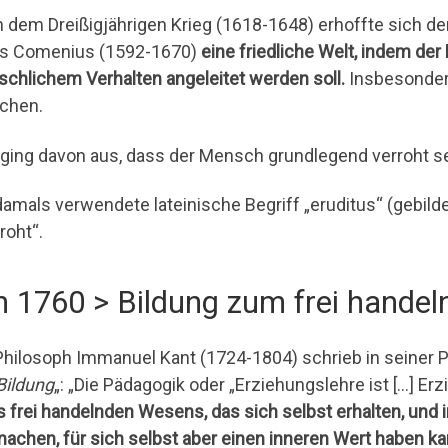
 dem Dreißigjährigen Krieg (1618-1648) erhoffte sich d
 Comenius (1592-1670)
eine friedliche Welt, indem de
chlichem Verhalten angeleitet werden soll.
Insbesondere
chen.
ging davon aus, dass der Mensch grundlegend verroht se
damals verwendete lateinische Begriff „eruditus“ (gebild
roht“.
 1760 > Bildung zum frei hande
Philosoph Immanuel Kant (1724-1804) schrieb in seiner Pu
Bildung
„: „Die Pädagogik oder „Erziehungslehre ist […] Er
s frei handelnden Wesens, das sich selbst erhalten, und i
achen, für sich selbst aber einen inneren Wert haben ka