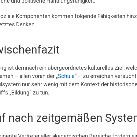
sche und politische Handlungsfähigkeit.
soziale Komponenten kommen folgende Fähigkeiten hinzu:
etztes Denken.
ischenfazit
ung ist demnach ein übergeordnetes kulturelles Ziel, we
emen – allen voran der „
Schule
“ – zu erreichen versucht.
lsystem nur sehr wenig mit dem Kontext der historische
ffs „Bildung“ zu tun.
f nach zeitgemäßen Syst
inente Vertreter aller akademischen Bereiche fordern e