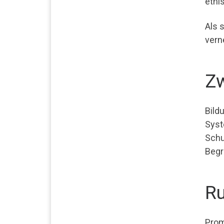
ethi
Als 
vern
Zw
Bild
Syst
Schu
Begri
Ru
Prom