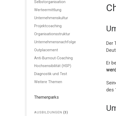
Selbstorganisation
Ch
Werteermittlung
Unternehmenskultur
Projektcoaching
Um
Organisationsstruktur
Unternehmensnachfolge
Der 
Deut
Outplacement
Anti-Burnout-Coaching
Er b
Hochsensibilität (HSP)
werd
Diagnostik und Test
Weitere Themen
Sein
des 
Themenparks
Um
AUSBILDUNGEN
(3)