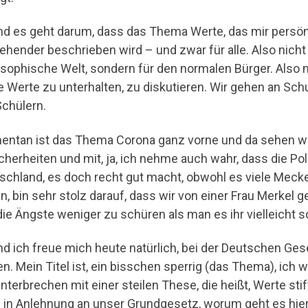
nd es geht darum, dass das Thema Werte, das mir persönli
gehender beschrieben wird – und zwar für alle. Also nicht
osophische Welt, sondern für den normalen Bürger. Also 
e Werte zu unterhalten, zu diskutieren. Wir gehen an Schu
Schülern.
ntan ist das Thema Corona ganz vorne und da sehen wi
cherheiten und mit, ja, ich nehme auch wahr, dass die Pol
schland, es doch recht gut macht, obwohl es viele Mecker
n, bin sehr stolz darauf, dass wir von einer Frau Merkel 
 die Ängste weniger zu schüren als man es ihr vielleicht 
nd ich freue mich heute natürlich, bei der Deutschen Ges
en. Mein Titel ist, ein bisschen sperrig (das Thema), ich
nterbrechen mit einer steilen These, die heißt, Werte stif
 in Anlehnung an unser Grundgesetz, worum geht es hier 