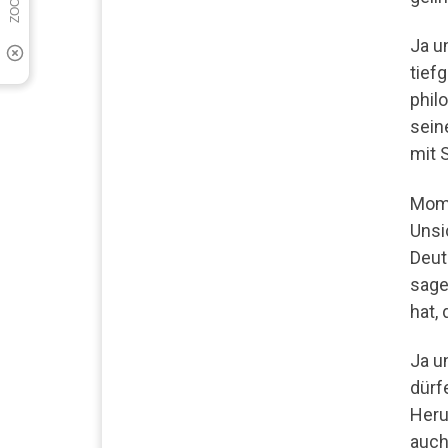
Ja u
tief
phil
sein
mit 
Mome
Unsi
Deut
sage
hat,
Ja u
dürf
Heru
auch