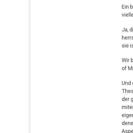
Ein 
viel
Ja, d
herr
sie i
Wir 
of M
Und 
Thes
der 
mite
eige
dene
Aspe