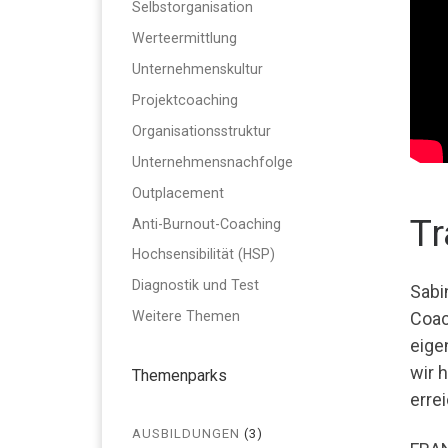
Selbstorganisation
Werteermittlung
Unternehmenskultur
Projektcoaching
Organisationsstruktur
Unternehmensnachfolge
Outplacement
Tr
Anti-Burnout-Coaching
Hochsensibilität (HSP)
Diagnostik und Test
Sabi
Coac
Weitere Themen
eigen
wir 
Themenparks
erre
AUSBILDUNGEN
(3)