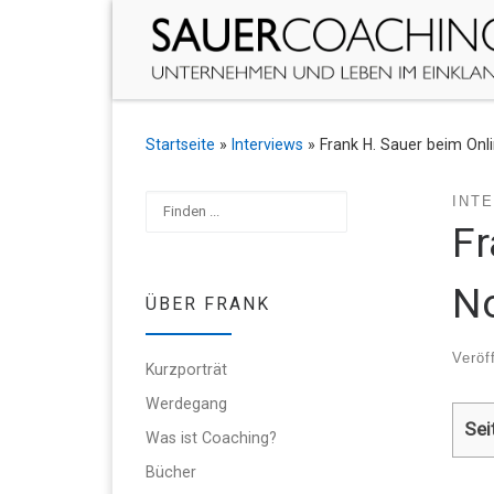
Zum Inhalt springen
Startseite
»
Interviews
»
Frank H. Sauer beim On
Suchen
INT
Fr
No
ÜBER FRANK
Veröf
Kurzporträt
Werdegang
Sei
Was ist Coaching?
Bücher