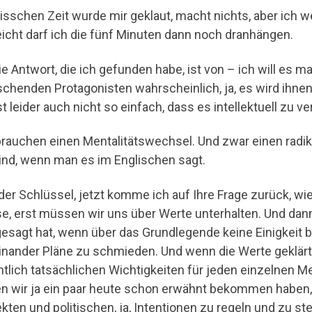
bisschen Zeit wurde mir geklaut, macht nichts, aber ich we
leicht darf ich die fünf Minuten dann noch dranhängen.
ie Antwort, die ich gefunden habe, ist von – ich will es m
schenden Protagonisten wahrscheinlich, ja, es wird ihn
st leider auch nicht so einfach, dass es intellektuell zu ve
brauchen einen Mentalitätswechsel. Und zwar einen radi
ind, wenn man es im Englischen sagt.
der Schlüssel, jetzt komme ich auf Ihre Frage zurück, wie
e, erst müssen wir uns über Werte unterhalten. Und dann
gesagt hat, wenn über das Grundlegende keine Einigkeit b
inander Pläne zu schmieden. Und wenn die Werte geklärt 
ntlich tatsächlichen Wichtigkeiten für jeden einzelnen M
n wir ja ein paar heute schon erwähnt bekommen haben,
kten und politischen, ja, Intentionen zu regeln und zu ste