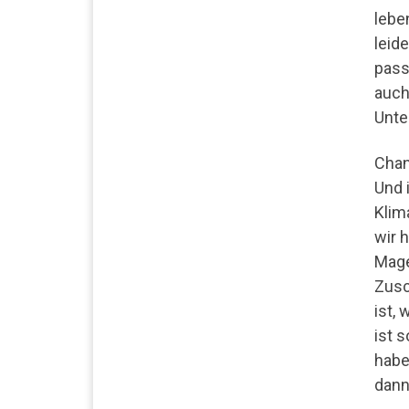
lebe
leid
pass
auch 
Unte
Chan
Und 
Klim
wir 
Mage
Zusc
ist,
ist 
habe
dann