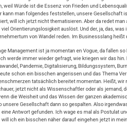
n, weil Würde ist die Essenz von Frieden und Lebensqualitä
er kann man folgendes feststellen, unsere Gesellschaft ist
iert, will ich jetzt nicht thematisieren. Aber da redet ma
viel Orientierungslosigkeit auslöst. Und der, ja, das, was
rnehmertum von Wandel reden. Im Businessslang heißt 
ge Management ist ja momentan en Vogue, da fallen so B
ich werde immer wieder gefragt, wie kriegen wir das hin.
awandel, Pandemie, Digitalisierung, Bildungssystem, Bu
heute schon ein bisschen angerissen und das Thema Ve
nschmerzen tatsächlich bereitet momentan. Heißt, wir 
hauer, jetzt nicht als Wissenschaftler oder als jemand, 
 wenn die Weisheit und das Wissen der ganzen akademisch
so unsere Gesellschaft dann so gespalten. Also irgendwas i
 eine Antwort gefunden. Ich wage es mal als Postulat un
 will ich ein bisschen näher darauf eingehen jetzt in mei