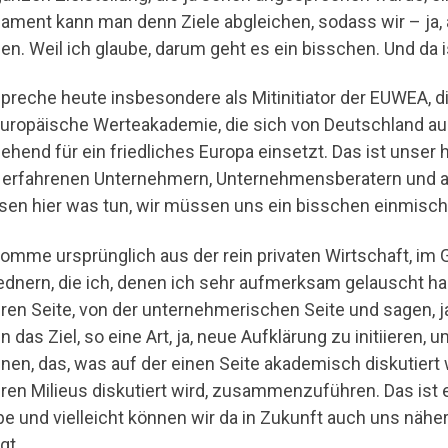
ament kann man denn Ziele abgleichen, sodass wir – ja,
en. Weil ich glaube, darum geht es ein bisschen. Und da
spreche heute insbesondere als Mitinitiator der EUWEA, 
Europäische Werteakademie, die sich von Deutschland a
hend für ein friedliches Europa einsetzt. Das ist unser he
 erfahrenen Unternehmern, Unternehmensberatern und au
en hier was tun, wir müssen uns ein bisschen einmisch
komme ursprünglich aus der rein privaten Wirtschaft, i
ednern, die ich, denen ich sehr aufmerksam gelauscht h
ren Seite, von der unternehmerischen Seite und sagen, ja,
 das Ziel, so eine Art, ja, neue Aufklärung zu initiieren, 
inen, das, was auf der einen Seite akademisch diskutiert 
ren Milieus diskutiert wird, zusammenzuführen. Das ist 
be und vielleicht können wir da in Zukunft auch uns näher
gt.