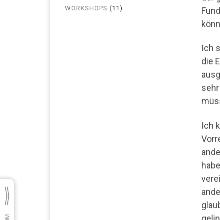
WORKSHOPS
(11)
Fund
könn
Ich 
die 
ausge
sehr
müss
Ich 
Vorr
ande
haben
vere
ande
glau
gelin