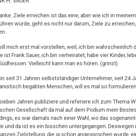
K H. SAUER:
danke. Ziele erreichen ist das eine, aber wie ich in meine
ühren würde, geht es nicht nur darum, Ziele zu erreichen
en.
will mich erst mal vorstellen, weil, ich bin wahrscheinlic
 ist Frank Sauer, ich bin verheiratet, habe vier Kinder, 
Südhessen. Vielleicht kann man es hören. (grinst)
bin seit 31 Jahren selbstständiger Unternehmer, seit 24
nistisch begabten Menschen, will es mal so formulieren
 sieben Jahren publiziere und referiere ich zum Thema Wer
schen Gesellschaft da mal auf dem Podium mein Beste
rdings, es war damals nach einer Wahl, wo das sogenann
e und da ist es ein bisschen untergegangen. Deswegen n
ganzen Zielstellung, die ja schon angesprochen wurde, e