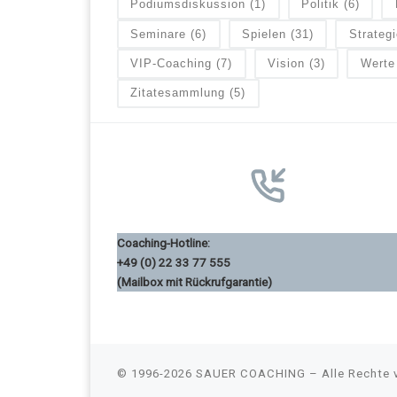
Podiumsdiskussion
(1)
Politik
(6)
Seminare
(6)
Spielen
(31)
Strategi
VIP-Coaching
(7)
Vision
(3)
Werte
Zitatesammlung
(5)
Coaching-Hotline:
+49 (0) 22 33 77 555
(Mailbox mit Rückrufgarantie)
© 1996-2026
SAUER COACHING
–
Alle Rechte 