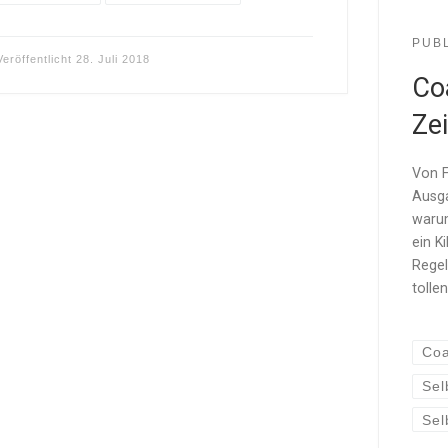
PUB
Veröffentlicht
28. Juli 2018
Co
Zei
Von F
Ausga
warum
ein K
Regel
tolle
Coa
Sel
Se