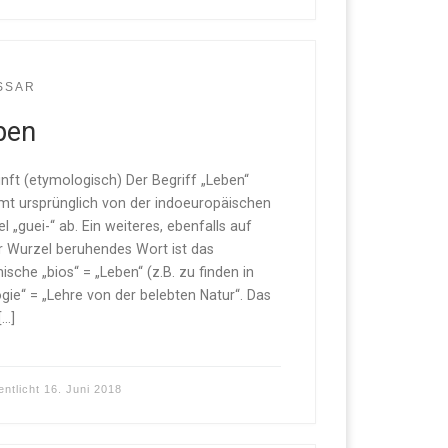
SSAR
ben
nft (etymologisch) Der Begriff „Leben“
t ursprünglich von der indoeuropäischen
l „guei-“ ab. Ein weiteres, ebenfalls auf
r Wurzel beruhendes Wort ist das
hische „bios“ = „Leben“ (z.B. zu finden in
ogie“ = „Lehre von der belebten Natur“. Das
[…]
entlicht
16. Juni 2018