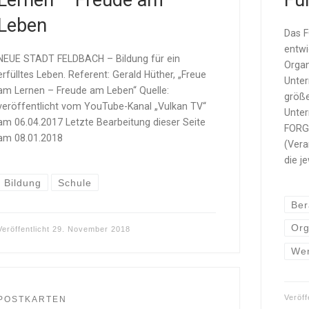
Lernen – Freude am
Fu
Leben
Das F
entwi
NEUE STADT FELDBACH – Bildung für ein
Organ
erfülltes Leben. Referent: Gerald Hüther, „Freue
Unter
am Lernen – Freude am Leben“ Quelle:
größe
veröffentlicht vom YouTube-Kanal „Vulkan TV“
Unter
am 06.04.2017 Letzte Bearbeitung dieser Seite
FORGA
am 08.01.2018
(Vera
die j
Bildung
Schule
Ber
Org
Veröffentlicht
29. November 2018
Wer
Veröff
POSTKARTEN