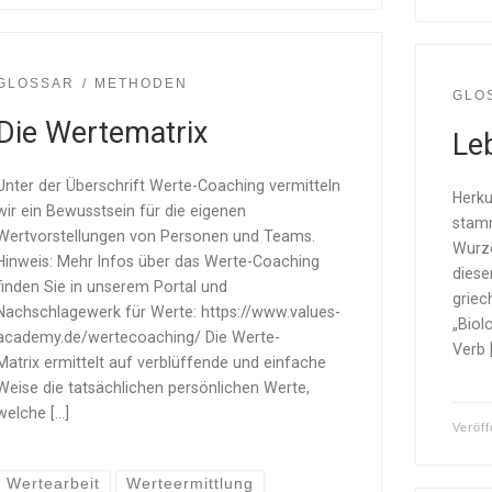
GLOSSAR
METHODEN
GLO
Die Wertematrix
Le
Unter der Überschrift Werte-Coaching vermitteln
Herku
wir ein Bewusstsein für die eigenen
stamm
Wertvorstellungen von Personen und Teams.
Wurze
Hinweis: Mehr Infos über das Werte-Coaching
diese
finden Sie in unserem Portal und
griec
Nachschlagewerk für Werte: https://www.values-
„Biol
academy.de/wertecoaching/ Die Werte-
Verb 
Matrix ermittelt auf verblüffende und einfache
Weise die tatsächlichen persönlichen Werte,
welche […]
Veröff
Wertearbeit
Werteermittlung