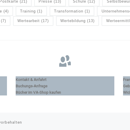
Postkarte
(21)
Presse
(13)
Schule
(12)
Selbstbewu
e
(4)
Training
(1)
Transformation
(1)
Unternehmens
(7)
Wertearbeit
(17)
Wertebildung
(13)
Werteermitt
Kontakt & Anfahrt
Fra
Buchungs-Anfrage
Geb
Bücher im VA-Shop kaufen
Wic
vorbehalten