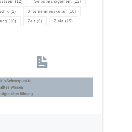
sstsein
(12)
Selbstmanagement
(12)
ethik
(2)
Unternehmenskultur
(10)
lung
(10)
Zeit
(6)
Ziele
(15)
nk´s Schwerpunkte
alltes Wissen
htiges über Bildung