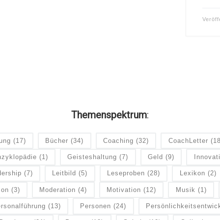
Veröff
Themenspektrum
:
dung
(17)
Bücher
(34)
Coaching
(32)
CoachLetter
(1
zyklopädie
(1)
Geisteshaltung
(7)
Geld
(9)
Innovat
ership
(7)
Leitbild
(5)
Leseproben
(28)
Lexikon
(2)
ion
(3)
Moderation
(4)
Motivation
(12)
Musik
(1)
rsonalführung
(13)
Personen
(24)
Persönlichkeitsentwic