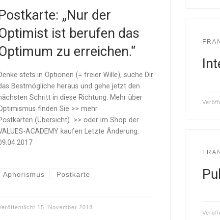
Postkarte: „Nur der
Optimist ist berufen das
FRA
Optimum zu erreichen.“
In
Denke stets in Optionen (= freier Wille), suche Dir
das Bestmögliche heraus und gehe jetzt den
nächsten Schritt in diese Richtung. Mehr über
Veröff
Optimismus finden Sie >> mehr
Postkarten (Übersicht) >> oder im Shop der
VALUES-ACADEMY kaufen Letzte Änderung:
09.04.2017
FRA
Pu
Aphorismus
Postkarte
Veröffentlicht
15. November 2018
Veröff