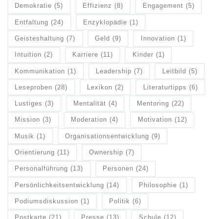
Demokratie
(5)
Effizienz
(8)
Engagement
(5)
Entfaltung
(24)
Enzyklopädie
(1)
Geisteshaltung
(7)
Geld
(9)
Innovation
(1)
Intuition
(2)
Karriere
(11)
Kinder
(1)
Kommunikation
(1)
Leadership
(7)
Leitbild
(5)
Leseproben
(28)
Lexikon
(2)
Literaturtipps
(6)
Lustiges
(3)
Mentalität
(4)
Mentoring
(22)
Mission
(3)
Moderation
(4)
Motivation
(12)
Musik
(1)
Organisationsentwicklung
(9)
Orientierung
(11)
Ownership
(7)
Personalführung
(13)
Personen
(24)
Persönlichkeitsentwicklung
(14)
Philosophie
(1)
Podiumsdiskussion
(1)
Politik
(6)
Postkarte
(21)
Presse
(13)
Schule
(12)