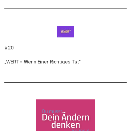
#20
„WERT =
W
enn
E
iner
R
ichtiges
T
ut“