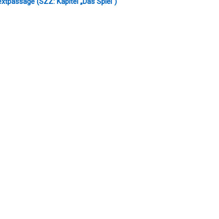
extpassage (SZZ: Kapitel „Das Spiel“)