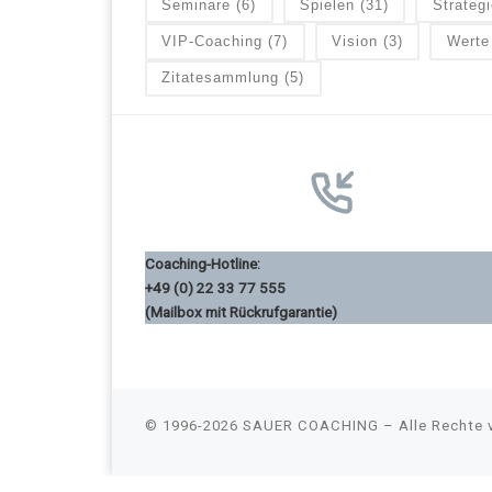
Seminare
(6)
Spielen
(31)
Strategi
VIP-Coaching
(7)
Vision
(3)
Werte
Zitatesammlung
(5)
Coaching-Hotline:
+49 (0) 22 33 77 555
(Mailbox mit Rückrufgarantie)
© 1996-2026
SAUER COACHING
–
Alle Rechte 
Consent Management Platform von Real Cookie Banner