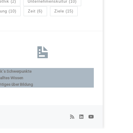
ethik
(2)
Unternehmenskultur
(10)
lung
(10)
Zeit
(6)
Ziele
(15)
nk´s Schwerpunkte
alltes Wissen
htiges über Bildung