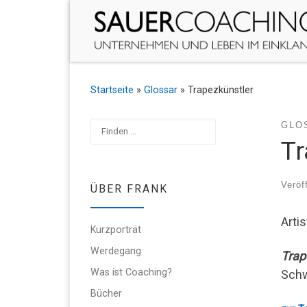
Zum Inhalt springen
Startseite
»
Glossar
»
Trapezkünstler
Suchen
GLO
Tr
Veröf
ÜBER FRANK
Arti
Kurzporträt
Werdegang
Trap
Was ist Coaching?
Sch
Bücher