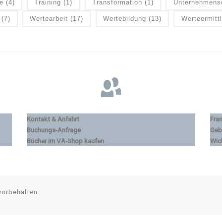
e
(4)
Training
(1)
Transformation
(1)
Unternehmens
(7)
Wertearbeit
(17)
Wertebildung
(13)
Werteermitt
Kontakt & Anfahrt
Fra
Buchungs-Anfrage
Geb
Bücher im VA-Shop kaufen
Wic
vorbehalten