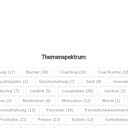
Themenspektrum
:
dung
(17)
Bücher
(34)
Coaching
(32)
CoachLetter
(1
zyklopädie
(1)
Geisteshaltung
(7)
Geld
(9)
Innovat
ership
(7)
Leitbild
(5)
Leseproben
(28)
Lexikon
(2)
ion
(3)
Moderation
(4)
Motivation
(12)
Musik
(1)
rsonalführung
(13)
Personen
(24)
Persönlichkeitsentwic
Postkarte
(21)
Presse
(13)
Schule
(12)
Selbstbewu