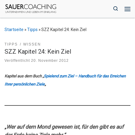
Zum Inhalt springen
Search
Me
Startseite
»
Tipps
»
SZZ Kapitel 24: Kein Ziel
TIPPS
WISSEN
SZZ Kapitel 24: Kein Ziel
Veröffentlicht
20. November 2012
Kapitel aus dem Buch „
Spielend zum Ziel – Handbuch für das Erreichen
Ihrer persönlichen Ziele
„
„Wer auf dem Mond gewesen ist, für den gibt es auf
der Erde keine Ziele mehr.“