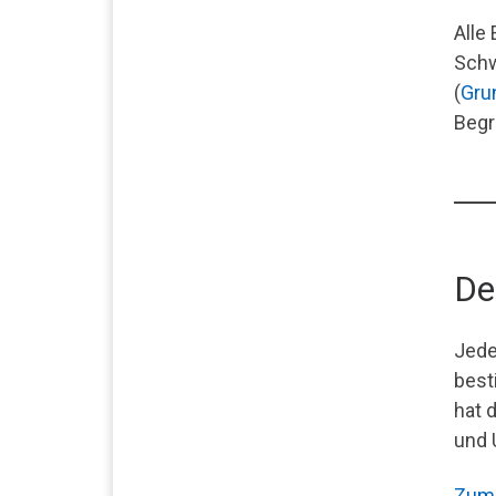
Alle
Schw
(
Gru
Begr
De
Jed
best
hat 
und 
Zum 