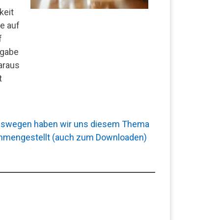
keit
e auf
f
ßgabe
daraus
t
. Deswegen haben wir uns diesem Thema
ammengestellt (auch zum Downloaden)