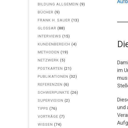
Aufb
BILDUNG ALLGEMEIN
(9)
BÜCHER
(9)
FRANK H. SAUER
(13)
GLOSSAR
(88)
INTERVIEWS
(15)
Di
KUNDENBEREICH
(4)
METHODEN
(19)
NETZWERK
(5)
Dami
POSTKARTEN
(21)
im U
PUBLIKATIONEN
(32)
muss
REFERENZEN
(6)
Stel
SCHWERPUNKTE
(26)
Dies
SUPERVISION
(2)
und 
TIPPS
(76)
Vera
VORTRÄGE
(7)
Aufg
WISSEN
(74)