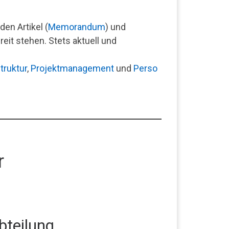
en Artikel (
Memorandum
) und
it stehen. Stets aktuell und
truktur
,
Projektmanagement
und
Perso
r
bteilung