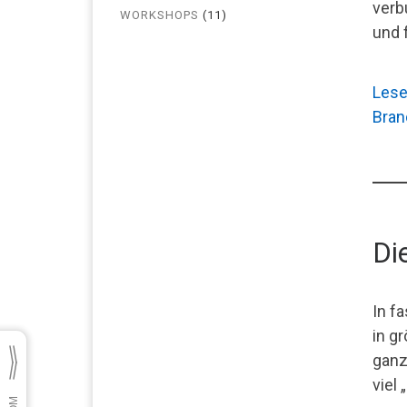
verb
WORKSHOPS
(11)
und f
Lese
Bran
Di
In f
in g
ganz
viel