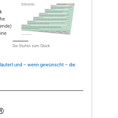
k
che
gende)
eine
Die Stufen zum Glück
äutert und – wenn gewünscht – die
k®