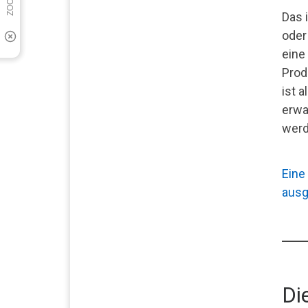
Das 
oder
eine
Produ
ist 
erwa
werd
Eine
ausg
Di