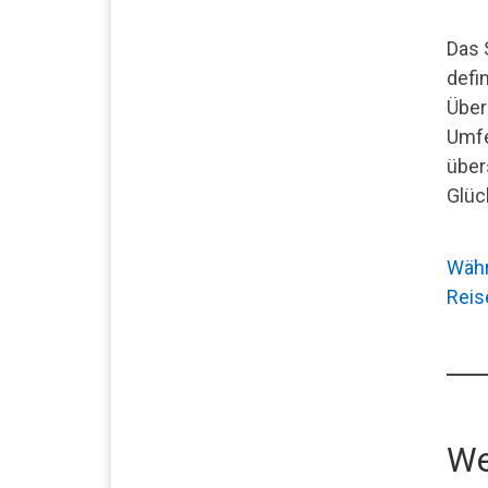
Das 
defi
Über
Umfe
über
Glüc
Währ
Reis
We