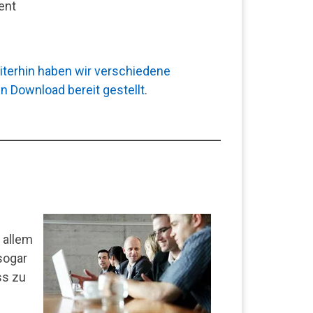
ent
eiterhin haben wir verschiedene
 Download bereit gestellt
.
 allem
sogar
ss zu