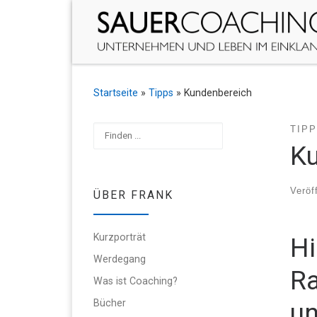
Zum Inhalt springen
Startseite
»
Tipps
»
Kundenbereich
Suchen
TIP
K
Veröf
ÜBER FRANK
Kurzporträt
Hi
Werdegang
Ra
Was ist Coaching?
un
Bücher