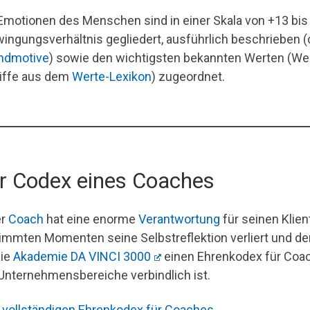
 Emotionen des Menschen sind in einer Skala von +13 bi
ingungsverhältnis gegliedert, ausführlich beschrieben (d
ndmotive
) sowie den wichtigsten bekannten Werten (We
iffe aus dem
Werte-Lexikon
) zugeordnet.
r Codex eines Coaches
er
Coach
hat eine enorme
Verantwortung
für seinen Klie
immten Momenten seine Selbstreflektion verliert und de
die
Akademie DA VINCI 3000
einen Ehrenkodex für Coach
Unternehmensbereiche verbindlich ist.
vollständigen Ehrenkodex für Coaches