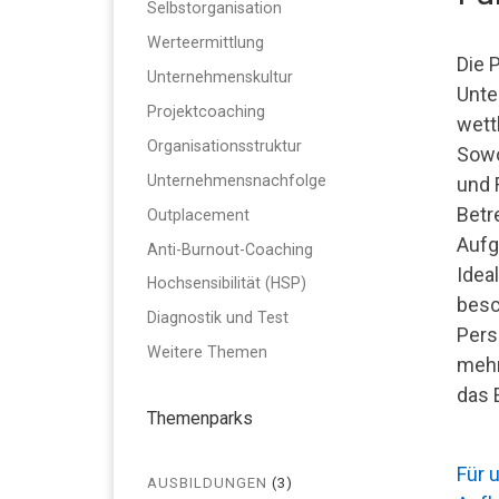
Selbstorganisation
Werteermittlung
Die P
Unternehmenskultur
Unte
Projektcoaching
wett
Organisationsstruktur
Sowo
Unternehmensnachfolge
und 
Betr
Outplacement
Aufg
Anti-Burnout-Coaching
Idea
Hochsensibilität (HSP)
besc
Diagnostik und Test
Pers
Weitere Themen
mehr
das 
Themenparks
Für 
AUSBILDUNGEN
(3)