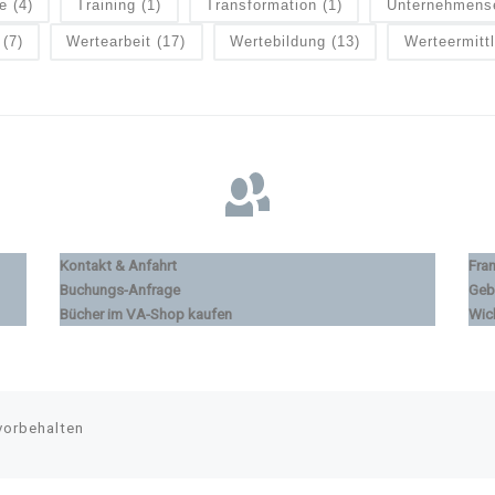
e
(4)
Training
(1)
Transformation
(1)
Unternehmens
(7)
Wertearbeit
(17)
Wertebildung
(13)
Werteermitt
Kontakt & Anfahrt
Fra
Buchungs-Anfrage
Geb
Bücher im VA-Shop kaufen
Wic
vorbehalten