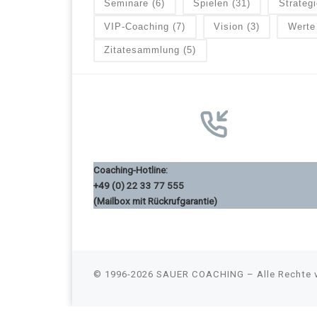
Seminare
(6)
Spielen
(31)
Strategi
VIP-Coaching
(7)
Vision
(3)
Werte
Zitatesammlung
(5)
Coaching-Hotline:
+49 (0) 22 33 77 555
(Mailbox mit Rückrufgarantie)
© 1996-2026
SAUER COACHING
–
Alle Rechte 
Consent Management Platform von Real Cookie Banner