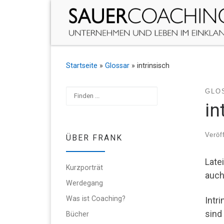
Zum Inhalt springen
Startseite
»
Glossar
»
intrinsisch
Suchen
GLO
in
Veröf
ÜBER FRANK
Late
Kurzporträt
auch
Werdegang
Was ist Coaching?
Intr
sind
Bücher