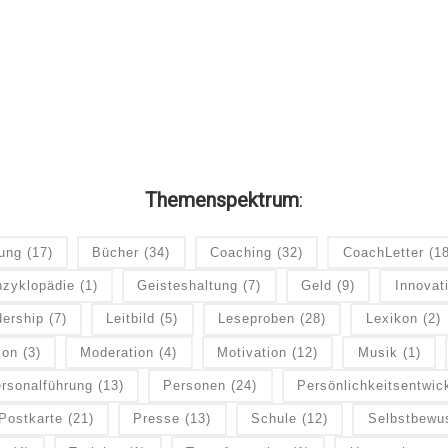
Themenspektrum
:
dung
(17)
Bücher
(34)
Coaching
(32)
CoachLetter
(1
zyklopädie
(1)
Geisteshaltung
(7)
Geld
(9)
Innovat
ership
(7)
Leitbild
(5)
Leseproben
(28)
Lexikon
(2)
ion
(3)
Moderation
(4)
Motivation
(12)
Musik
(1)
rsonalführung
(13)
Personen
(24)
Persönlichkeitsentwic
Postkarte
(21)
Presse
(13)
Schule
(12)
Selbstbewu