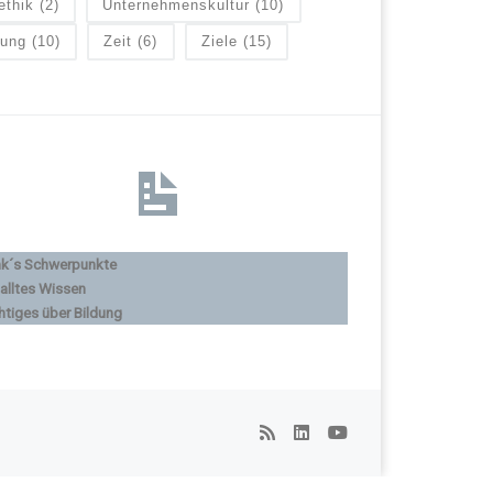
ethik
(2)
Unternehmenskultur
(10)
lung
(10)
Zeit
(6)
Ziele
(15)
nk´s Schwerpunkte
alltes Wissen
htiges über Bildung