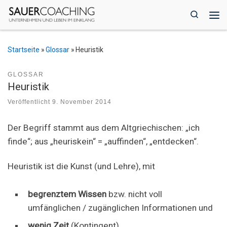
Zum Inhalt springen
Search
Me
Startseite
»
Glossar
»
Heuristik
GLOSSAR
Heuristik
Veröffentlicht
9. November 2014
Der Begriff stammt aus dem Altgriechischen: „ich
finde“; aus „heuriskein“ = „auffinden“, „entdecken“.
Heuristik ist die Kunst (und Lehre), mit
begrenztem Wissen
bzw. nicht voll
umfänglichen / zugänglichen Informationen und
wenig Zeit
(Kontingent)