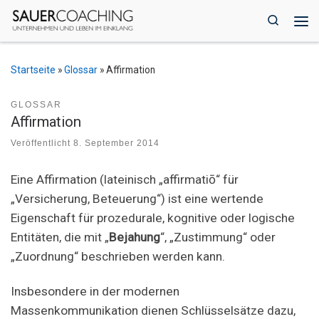
Zum Inhalt springen
Search
Me
Startseite
»
Glossar
»
Affirmation
GLOSSAR
Affirmation
Veröffentlicht
8. September 2014
Eine Affirmation (lateinisch „affirmatiō“ für
„Versicherung, Beteuerung“) ist eine wertende
Eigenschaft für prozedurale, kognitive oder logische
Entitäten, die mit „
Bejahung
“, „Zustimmung“ oder
„Zuordnung“ beschrieben werden kann.
Insbesondere in der modernen
Massenkommunikation dienen Schlüsselsätze dazu,