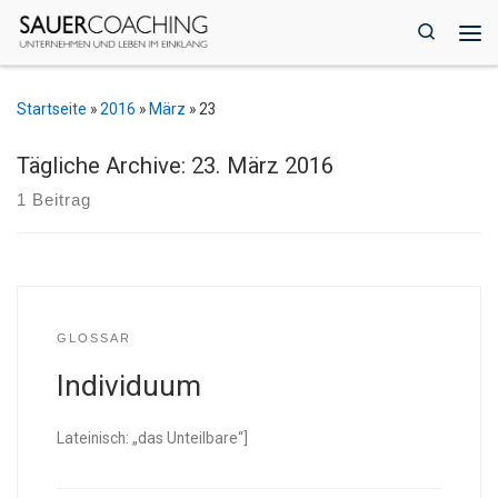
Zum Inhalt springen
Search
Me
Startseite
»
2016
»
März
»
23
Tägliche Archive:
23. März 2016
1 Beitrag
GLOSSAR
Individuum
Lateinisch: „das Unteilbare“]