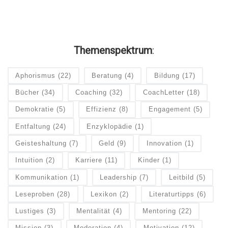
Themenspektrum
:
Aphorismus
(22)
Beratung
(4)
Bildung
(17)
Bücher
(34)
Coaching
(32)
CoachLetter
(18)
Demokratie
(5)
Effizienz
(8)
Engagement
(5)
Entfaltung
(24)
Enzyklopädie
(1)
Geisteshaltung
(7)
Geld
(9)
Innovation
(1)
Intuition
(2)
Karriere
(11)
Kinder
(1)
Kommunikation
(1)
Leadership
(7)
Leitbild
(5)
Leseproben
(28)
Lexikon
(2)
Literaturtipps
(6)
Lustiges
(3)
Mentalität
(4)
Mentoring
(22)
Mission
(3)
Moderation
(4)
Motivation
(12)