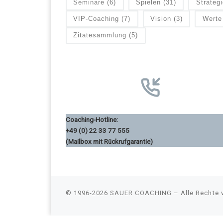
Seminare
(6)
Spielen
(31)
Strategi
VIP-Coaching
(7)
Vision
(3)
Werte
Zitatesammlung
(5)
Coaching-Hotline:
+49 (0) 22 33 77 555
(Mailbox mit Rückrufgarantie)
© 1996-2026
SAUER COACHING
–
Alle Rechte 
Consent Management Platform von Real Cookie Banner