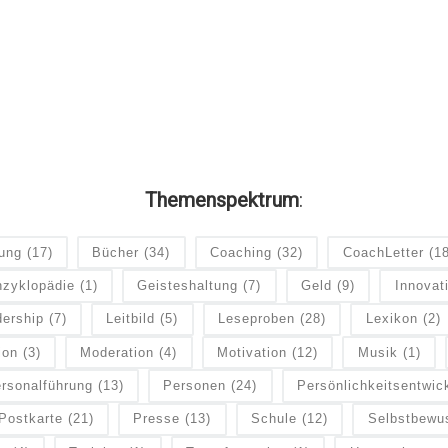
Themenspektrum
:
dung
(17)
Bücher
(34)
Coaching
(32)
CoachLetter
(1
zyklopädie
(1)
Geisteshaltung
(7)
Geld
(9)
Innovat
ership
(7)
Leitbild
(5)
Leseproben
(28)
Lexikon
(2)
ion
(3)
Moderation
(4)
Motivation
(12)
Musik
(1)
rsonalführung
(13)
Personen
(24)
Persönlichkeitsentwic
Postkarte
(21)
Presse
(13)
Schule
(12)
Selbstbewu