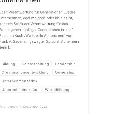
Unternehmen
Oder: Verantwortung für Generationen. „Jedes
Unternehmen, egal wie groß oder klein es ist,
trägt ein Stück der Verantwortung für das
Wohlergehen künftiger Generationen in sich.“
Aus dem Buch „Wertevolle Aphorismen“ von
Frank H. Sauer Ein gewagter Spruch? Sicher nein,
denn […]
Bildung
Geisteshaltung
Leadership
Organisationsentwicklung
Ownership
Unternehmensethik
Unternehmenskultur
Wertebildung
Veröffentlicht
7. September 2012