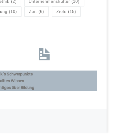
ethik
(2)
Unternehmenskultur
(10)
lung
(10)
Zeit
(6)
Ziele
(15)
nk´s Schwerpunkte
alltes Wissen
htiges über Bildung