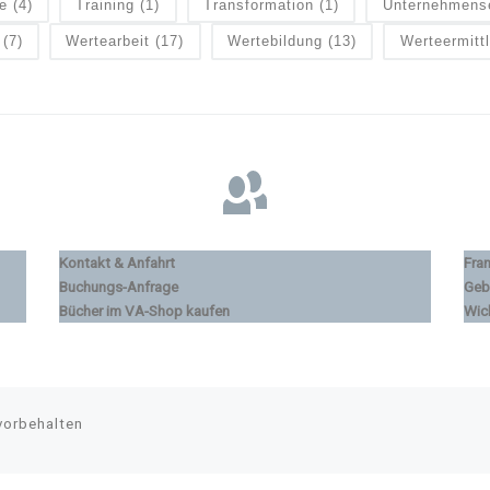
e
(4)
Training
(1)
Transformation
(1)
Unternehmens
(7)
Wertearbeit
(17)
Wertebildung
(13)
Werteermitt
Kontakt & Anfahrt
Fra
Buchungs-Anfrage
Geb
Bücher im VA-Shop kaufen
Wic
vorbehalten