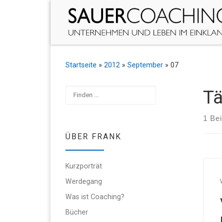
Zum Inhalt springen
Startseite
»
2012
»
September
»
07
Suchen
Tä
1 Bei
ÜBER FRANK
Kurzporträt
Werdegang
Was ist Coaching?
Bücher